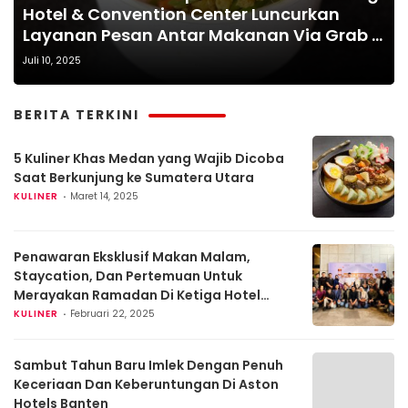
Hotel & Convention Center Luncurkan
Layanan Pesan Antar Makanan Via Grab &
Gojek
Juli 10, 2025
BERITA TERKINI
5 Kuliner Khas Medan yang Wajib Dicoba
Saat Berkunjung ke Sumatera Utara
KULINER
Maret 14, 2025
Penawaran Eksklusif Makan Malam,
Staycation, Dan Pertemuan Untuk
Merayakan Ramadan Di Ketiga Hotel
Aston Di Banten
KULINER
Februari 22, 2025
Sambut Tahun Baru Imlek Dengan Penuh
Keceriaan Dan Keberuntungan Di Aston
Hotels Banten