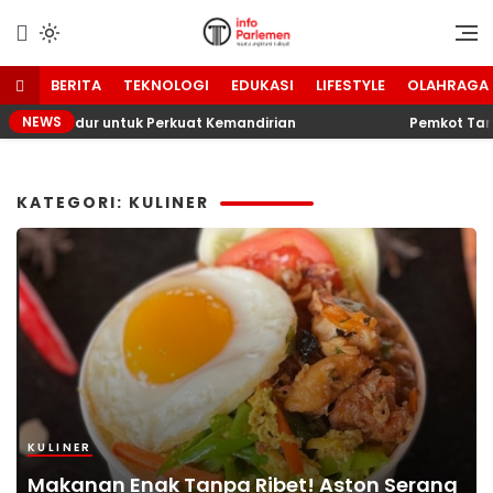
Lewati
ke
Suara Aspirasi Rakyat
Info Parlemen
konten
BERITA
TEKNOLOGI
EDUKASI
LIFESTYLE
OLAHRAGA
NEWS
han Tidur untuk Perkuat Kemandirian
Pemkot Tangsel
KATEGORI: KULINER
KULINER
Makanan Enak Tanpa Ribet! Aston Serang