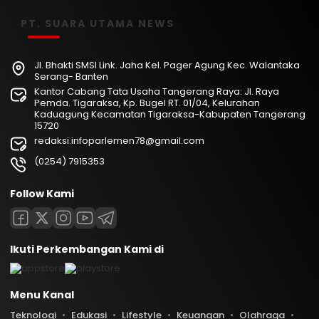
PT. SUARA UTAMA NEWS
Jl. Bhakti SMSI Link. Jaha Kel. Pager Agung Kec. Walantaka
Serang- Banten
Kantor Cabang Tata Usaha Tangerang Raya: Jl. Raya
Pemda. Tigaraksa, Kp. Bugel RT. 01/04, Kelurahan
Kaduagung Kecamatan Tigaraksa-Kabupaten Tangerang
15720
redaksi.infoparlemen78@gmail.com
(0254) 7915353
Follow Kami
Ikuti Perkembangan Kami di
Menu Kanal
Teknologi
Edukasi
Lifestyle
Keuangan
Olahraga