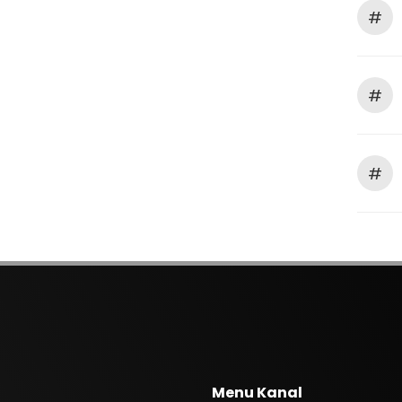
#
#
#
Menu Kanal