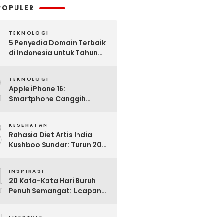
POPULER
TEKNOLOGI
5 Penyedia Domain Terbaik
di Indonesia untuk Tahun
2025: Mana yang Paling
2
Worth It?
TEKNOLOGI
Apple iPhone 16:
Smartphone Canggih
dengan Performa Super di
3
2024
KESEHATAN
Rahasia Diet Artis India
Kushboo Sundar: Turun 20
Kg dan Tampil Awet Muda di
4
Usia 50-an
INSPIRASI
20 Kata-Kata Hari Buruh
Penuh Semangat: Ucapan
Bijak untuk Menghargai
Para Pekerja