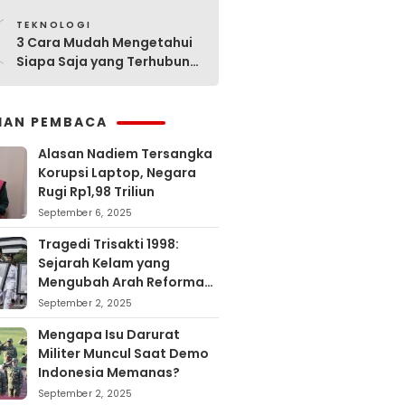
0
TEKNOLOGI
3 Cara Mudah Mengetahui
Siapa Saja yang Terhubung
ke Jaringan WiFi Anda
IHAN PEMBACA
Alasan Nadiem Tersangka
Korupsi Laptop, Negara
Rugi Rp1,98 Triliun
September 6, 2025
Tragedi Trisakti 1998:
Sejarah Kelam yang
Mengubah Arah Reformasi
Indonesia
September 2, 2025
Mengapa Isu Darurat
Militer Muncul Saat Demo
Indonesia Memanas?
September 2, 2025