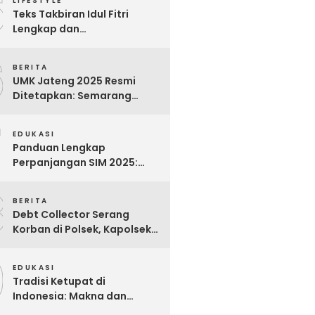
5
LIFESTYLE
Teks Takbiran Idul Fitri
Lengkap dan
Terjemahannya
6
BERITA
UMK Jateng 2025 Resmi
Ditetapkan: Semarang
Tertinggi, Banjarnegara
7
Terendah
EDUKASI
Panduan Lengkap
Perpanjangan SIM 2025:
Syarat, Biaya, dan Cara
8
Praktis
BERITA
Debt Collector Serang
Korban di Polsek, Kapolsek
Bukit Raya Diberhentikan
9
EDUKASI
Tradisi Ketupat di
Indonesia: Makna dan
Sejarahnya