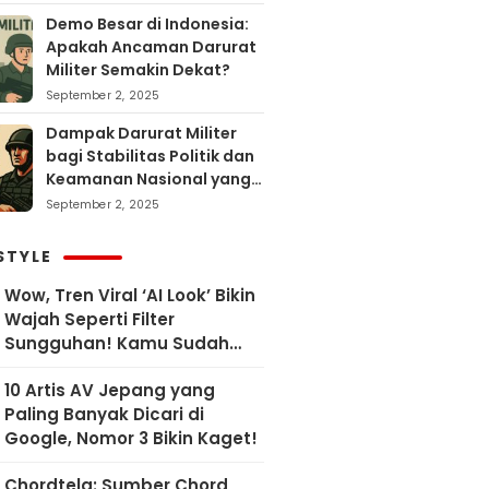
Demo Besar di Indonesia:
Apakah Ancaman Darurat
Militer Semakin Dekat?
September 2, 2025
Dampak Darurat Militer
bagi Stabilitas Politik dan
Keamanan Nasional yang
Sering Terlupakan
September 2, 2025
STYLE
Wow, Tren Viral ‘AI Look’ Bikin
Wajah Seperti Filter
Sungguhan! Kamu Sudah
Coba?
10 Artis AV Jepang yang
Paling Banyak Dicari di
Google, Nomor 3 Bikin Kaget!
Chordtela: Sumber Chord