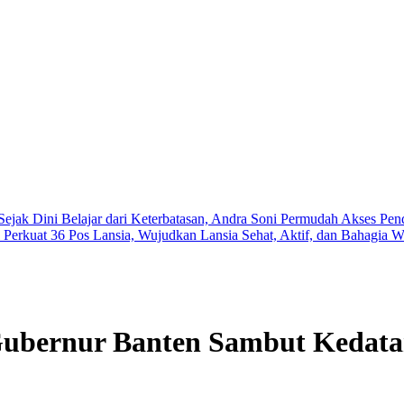
Sejak Dini
Belajar dari Keterbatasan, Andra Soni Permudah Akses Pe
 Perkuat 36 Pos Lansia, Wujudkan Lansia Sehat, Aktif, dan Bahagia
Wa
ubernur Banten Sambut Kedatan