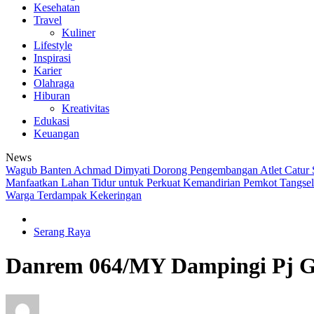
Kesehatan
Travel
Kuliner
Lifestyle
Inspirasi
Karier
Olahraga
Hiburan
Kreativitas
Edukasi
Keuangan
News
Wagub Banten Achmad Dimyati Dorong Pengembangan Atlet Catur 
Manfaatkan Lahan Tidur untuk Perkuat Kemandirian
Pemkot Tangsel
Warga Terdampak Kekeringan
Serang Raya
Danrem 064/MY Dampingi Pj G