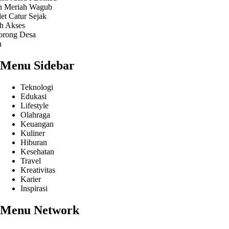
riah
Wagub
tur Sejak
ses
g Desa
Menu Sidebar
Teknologi
Edukasi
Lifestyle
Olahraga
Keuangan
Kuliner
Hiburan
Kesehatan
Travel
Kreativitas
Karier
Inspirasi
Menu Network