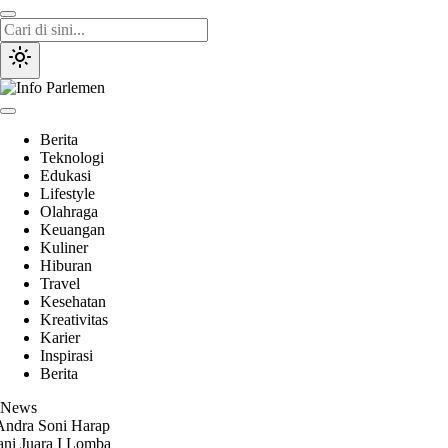
Lewati
ke
konten
Info Parlemen
Suara Aspirasi Rakyat
Berita
Teknologi
Edukasi
Lifestyle
Olahraga
Keuangan
Kuliner
Hiburan
Travel
Kesehatan
Kreativitas
Karier
Inspirasi
Berita
News
a Soni Harap
uara I Lomba