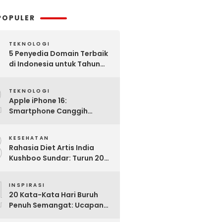
POPULER
TEKNOLOGI
5 Penyedia Domain Terbaik
di Indonesia untuk Tahun
2025: Mana yang Paling
2
Worth It?
TEKNOLOGI
Apple iPhone 16:
Smartphone Canggih
dengan Performa Super di
3
2024
KESEHATAN
Rahasia Diet Artis India
Kushboo Sundar: Turun 20
Kg dan Tampil Awet Muda di
4
Usia 50-an
INSPIRASI
20 Kata-Kata Hari Buruh
Penuh Semangat: Ucapan
Bijak untuk Menghargai