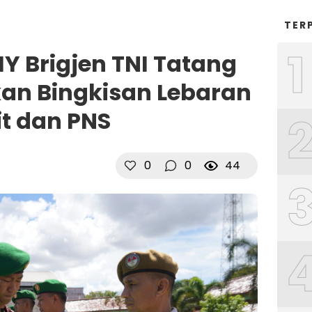
TER
1
 Brigjen TNI Tatang
an Bingkisan Lebaran
it dan PNS
0
0
44