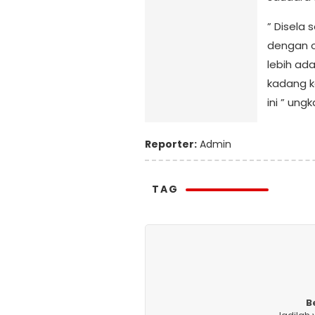
” Disela 
dengan or
lebih ad
kadang 
ini ” un
Reporter:
Admin
TAG
B