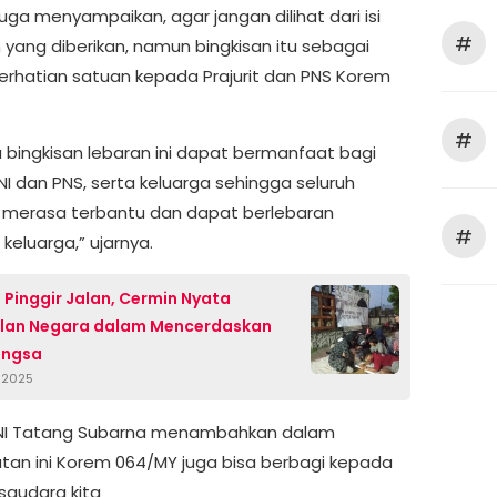
uga menyampaikan, agar jangan dilihat dari isi
#
n yang diberikan, namun bingkisan itu sebagai
erhatian satuan kepada Prajurit dan PNS Korem
#
bingkisan lebaran ini dapat bermanfaat bagi
TNI dan PNS, serta keluarga sehingga seluruh
merasa terbantu dan dapat berlebaran
#
keluarga,” ujarnya.
h Pinggir Jalan, Cermin Nyata
lan Negara dalam Mencerdaskan
ngsa ‎
, 2025
TNI Tatang Subarna menambahkan dalam
an ini Korem 064/MY juga bisa berbagi kepada
saudara kita