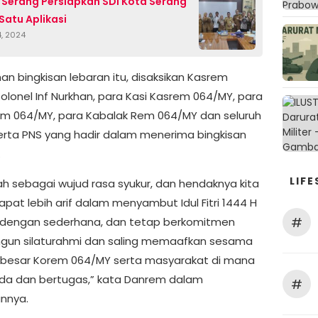
Serang Persiapkan SDI Kota Serang
Satu Aplikasi
4, 2024
an bingkisan lebaran itu, disaksikan Kasrem
olonel Inf Nurkhan, para Kasi Kasrem 064/MY, para
em 064/MY, para Kabalak Rem 064/MY dan seluruh
 serta PNS yang hadir dalam menerima bingkisan
.
LIFE
lah sebagai wujud rasa syukur, dan hendaknya kita
pat lebih arif dalam menyambut Idul Fitri 1444 H
#
i dengan sederhana, dan tetap berkomitmen
un silaturahmi dan saling memaafkan sesama
 besar Korem 064/MY serta masyarakat di mana
ada dan bertugas,” kata Danrem dalam
#
nnya.