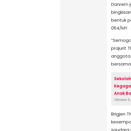
Danrem j
bingkisa
bentuk p
064/MY.
“Semoga 
prajurit 
anggota 
bersama 
‎Sekola
Kegaga
Anak Ba
Oktober 9
Brigjen 
kesempat
saudara 