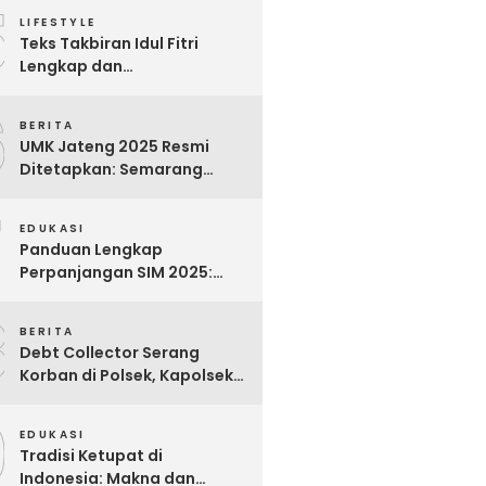
5
Para Pekerja
LIFESTYLE
Teks Takbiran Idul Fitri
Lengkap dan
Terjemahannya
6
BERITA
UMK Jateng 2025 Resmi
Ditetapkan: Semarang
Tertinggi, Banjarnegara
7
Terendah
EDUKASI
Panduan Lengkap
Perpanjangan SIM 2025:
Syarat, Biaya, dan Cara
8
Praktis
BERITA
Debt Collector Serang
Korban di Polsek, Kapolsek
Bukit Raya Diberhentikan
9
EDUKASI
Tradisi Ketupat di
Indonesia: Makna dan