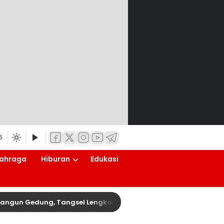
6
ahraga
Hiburan
Edukasi
edung, Tangsel Lengkapi Meja, Kursi hingga Alat Edukatif unt