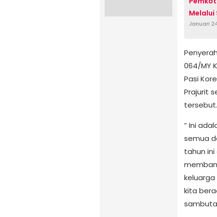
Pemkot 
Melalui 
Januari 2
Penyerah
064/MY K
Pasi Kor
Prajurit
tersebut
” Ini ada
semua da
tahun in
membang
keluarga
kita ber
sambuta