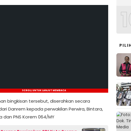
1
PIL
SCROLL UNTUK LANJUT MEMBACA
an bingkisan tersebut, diserahkan secara
dari Danrem kepada perwakilan Perwira, Bintara,
 dan PNS Korem 064/MY