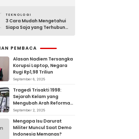
Sejarahnya
0
TEKNOLOGI
3 Cara Mudah Mengetahui
Siapa Saja yang Terhubung
ke Jaringan WiFi Anda
IHAN PEMBACA
Alasan Nadiem Tersangka
Korupsi Laptop, Negara
Rugi Rp1,98 Triliun
September 6, 2025
Tragedi Trisakti 1998:
Sejarah Kelam yang
Mengubah Arah Reformasi
Indonesia
September 2, 2025
Mengapa Isu Darurat
Militer Muncul Saat Demo
Indonesia Memanas?