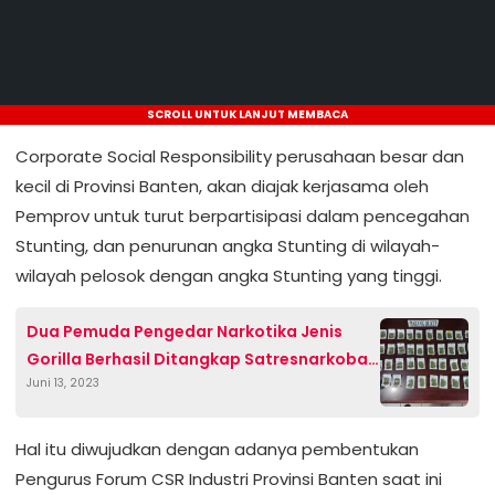
SCROLL UNTUK LANJUT MEMBACA
Corporate Social Responsibility perusahaan besar dan
kecil di Provinsi Banten, akan diajak kerjasama oleh
Pemprov untuk turut berpartisipasi dalam pencegahan
Stunting, dan penurunan angka Stunting di wilayah-
wilayah pelosok dengan angka Stunting yang tinggi.
Dua Pemuda Pengedar Narkotika Jenis
Gorilla Berhasil Ditangkap Satresnarkoba
Juni 13, 2023
Polres Cilegon
Hal itu diwujudkan dengan adanya pembentukan
Pengurus Forum CSR Industri Provinsi Banten saat ini