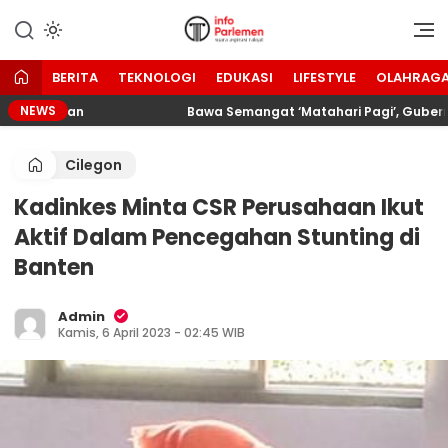
Lewati
ke
Suara Aspirasi Rakyat
Info Parlemen
konten
BERITA
TEKNOLOGI
EDUKASI
LIFESTYLE
OLAHRAG
NEWS
omosikan
Bawa Semangat ‘Matahari Pagi’, Gubernur B
Cilegon
Kadinkes Minta CSR Perusahaan Ikut
Aktif Dalam Pencegahan Stunting di
Banten
Admin
Kamis, 6 April 2023 - 02:45 WIB