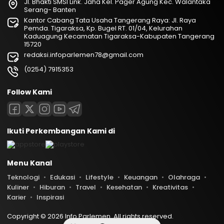
Jl. Bhakti SMSI Link. Jaha Kel. Pager Agung Kec. Walantaka
Serang- Banten
Kantor Cabang Tata Usaha Tangerang Raya: Jl. Raya
Pemda. Tigaraksa, Kp. Bugel RT. 01/04, Kelurahan
Kaduagung Kecamatan Tigaraksa-Kabupaten Tangerang
15720
redaksi.infoparlemen78@gmail.com
(0254) 7915353
Follow Kami
Ikuti Perkembangan Kami di
Menu Kanal
Teknologi
Edukasi
Lifestyle
Keuangan
Olahraga
Kuliner
Hiburan
Travel
Kesehatan
Kreativitas
Karier
Inspirasi
Copyright © 2026 Info Parlemen. All rights reserved.