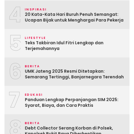
4
INSPIRASI
20 Kata-Kata Hari Buruh Penuh Semangat:
Ucapan Bijak untuk Menghargai Para Pekerja
5
LIFESTYLE
Teks Takbiran Idul Fitri Lengkap dan
Terjemahannya
6
BERITA
UMK Jateng 2025 Resmi Ditetapkan:
Semarang Tertinggi, Banjarnegara Terendah
7
EDUKASI
Panduan Lengkap Perpanjangan SIM 2025:
Syarat, Biaya, dan Cara Praktis
8
BERITA
Debt Collector Serang Korban di Polsek,
Kapolsek Bukit Raya Diberhentikan