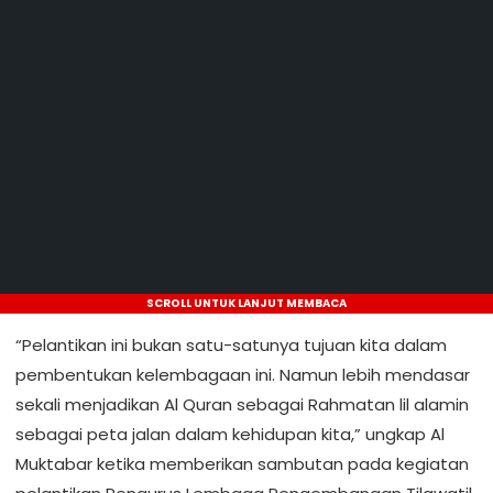
SCROLL UNTUK LANJUT MEMBACA
“Pelantikan ini bukan satu-satunya tujuan kita dalam
pembentukan kelembagaan ini. Namun lebih mendasar
sekali menjadikan Al Quran sebagai Rahmatan lil alamin
sebagai peta jalan dalam kehidupan kita,” ungkap Al
Muktabar ketika memberikan sambutan pada kegiatan