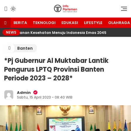
Lewati
ke
Suara Aspirasi Rakyat
Info Parlemen
konten
BERITA
TEKNOLOGI
EDUKASI
LIFESTYLE
OLAHRAGA
NEWS
 Ketahanan Kesehatan Menuju Indonesia Emas 2045
D
Banten
*Pj Gubernur Al Muktabar Lantik
Pengurus LPTQ Provinsi Banten
Periode 2023 – 2028*
Admin
Sabtu, 15 April 2023 - 08:40 WIB