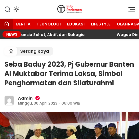
Lewati
ke
Suara Aspirasi Rakyat
Info Parlemen
konten
BERITA
TEKNOLOGI
EDUKASI
LIFESTYLE
OLAHRAG
NEWS
dkan Lansia Sehat, Aktif, dan Bahagia
Wagub Dimyati 
Serang Raya
Seba Baduy 2023, Pj Gubernur Banten
Al Muktabar Terima Laksa, Simbol
Penghormatan dan Silaturahmi
Admin
Minggu, 30 April 2023 - 06:00 WIB