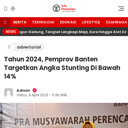
Lewati
ke
Suara Aspirasi Rakyat
Info Parlemen
konten
BERITA
TEKNOLOGI
EDUKASI
LIFESTYLE
OLAHRAGA
NEWS
ar Bangun Gedung, Tangsel Lengkapi Meja, Kursi hingga Alat Edukat
advertorial
Tahun 2024, Pemprov Banten
Targetkan Angka Stunting Di Bawah
14%
Admin
Sabtu, 8 April 2023 - 11:36 WIB