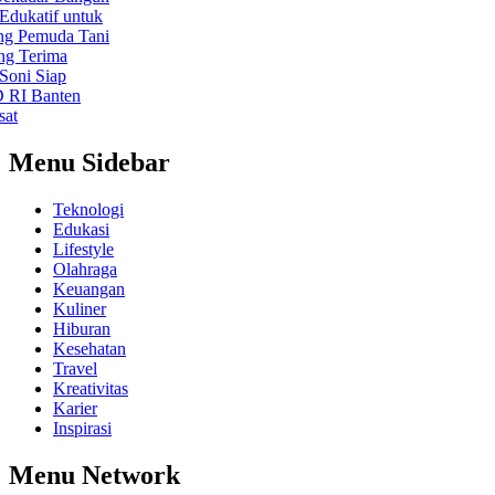
atif untuk
emuda Tani
erima
 Siap
Banten
Menu Sidebar
Teknologi
Edukasi
Lifestyle
Olahraga
Keuangan
Kuliner
Hiburan
Kesehatan
Travel
Kreativitas
Karier
Inspirasi
Menu Network