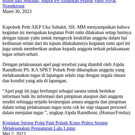
Bolos dari Sekolah, Satpol PP Amankan Pelajar yang Asyik
Nongkrong
Maret 30, 2023
Kapolsek Petir AKP Uka Subakti. SH. MM menyampaikan bahwa
kegiatan ini merupakan kegiatan Polri rutin dilakukan setiap harinya
dengan tujuan yaitu untuk mengecek keaktifan anggota dalam hal
kedinasan selain dari itu tujuan dilakukannya kegiatan rutin apel ini
juga untuk memberikan arahan kepada anggota terkait pelaksanaan
tugas sehari-sehari.
Dengan pelaksanaan apel pagi tersebut yang diambil oleh Aipda
Ramdhoni PS. KA SPKT Polsek Petir diharapkan anggota yang
melaksanakan tugas di lapangan selalu siap dengan segala situasi
dan kondisi yang ada di lapangan.
“Apel pagi ini juga berfungsi sebagai sarana untuk bertukar
informasi baik itu informasi dari pimpinan ataupun dari anggota
sendiri sehingga terjalin kesinergian antara anggota dan pimpinan
dalam setiap pelaksanaan tugas serta cek ke siap siagaan personel
dalam menjalan tugas ”, ungkap Aipda Ramdhoni. (Humas/Frndsa)
Kegiatan Strong Point Pagi Polsek Kopo Polres Serang
Melaksanakan Pengaturan Lalu Lintas
Mei 2, 2023