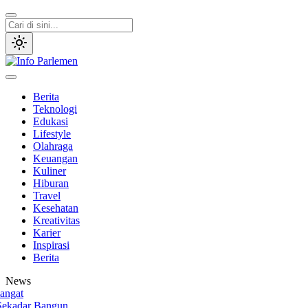
Lewati
ke
konten
Info Parlemen
Suara Aspirasi Rakyat
Berita
Teknologi
Edukasi
Lifestyle
Olahraga
Keuangan
Kuliner
Hiburan
Travel
Kesehatan
Kreativitas
Karier
Inspirasi
Berita
News
t
dar Bangun