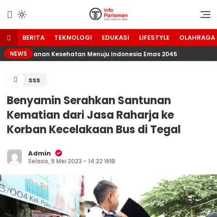
Lewati
ke
Suara Aspirasi Rakyat
Info Parlemen
konten
BERITA
TEKNOLOGI
EDUKASI
LIFESTYLE
OLAHRAGA
NEWS
at Ketahanan Kesehatan Menuju Indonesia Emas 2045
sss
Benyamin Serahkan Santunan
Kematian dari Jasa Raharja ke
Korban Kecelakaan Bus di Tegal
Admin
Selasa, 9 Mei 2023 - 14:22 WIB