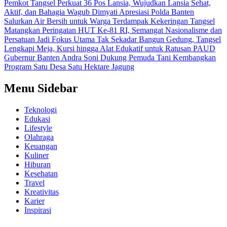
Pemkot Tangsel Perkuat 36 Pos Lansia, Wujudkan Lansia Sehat,
Aktif, dan Bahagia
Wagub Dimyati Apresiasi Polda Banten
Salurkan Air Bersih untuk Warga Terdampak Kekeringan
Tangsel
Matangkan Peringatan HUT Ke-81 RI, Semangat Nasionalisme dan
Persatuan Jadi Fokus Utama
Tak Sekadar Bangun Gedung, Tangsel
Lengkapi Meja, Kursi hingga Alat Edukatif untuk Ratusan PAUD
Gubernur Banten Andra Soni Dukung Pemuda Tani Kembangkan
Program Satu Desa Satu Hektare Jagung
Menu Sidebar
Teknologi
Edukasi
Lifestyle
Olahraga
Keuangan
Kuliner
Hiburan
Kesehatan
Travel
Kreativitas
Karier
Inspirasi