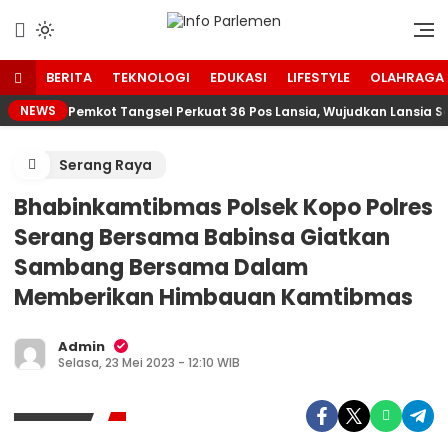
Lewati
ke
Suara Aspirasi Rakyat
Info Parlemen
konten
BERITA
TEKNOLOGI
EDUKASI
LIFESTYLE
OLAHRAGA
NEWS
Pemkot Tangsel Perkuat 36 Pos Lansia, Wujudkan Lansia Se
Serang Raya
Bhabinkamtibmas Polsek Kopo Polres
Serang Bersama Babinsa Giatkan
Sambang Bersama Dalam
Memberikan Himbauan Kamtibmas
Admin
Selasa, 23 Mei 2023 - 12:10 WIB