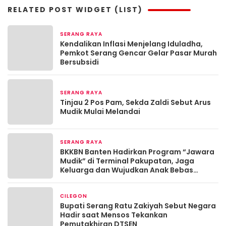
RELATED POST WIDGET (LIST)
SERANG RAYA
2 bulan yang lalu
Kendalikan Inflasi Menjelang Iduladha,
Pemkot Serang Gencar Gelar Pasar Murah
Bersubsidi
SERANG RAYA
Maret 19, 2026
Tinjau 2 Pos Pam, Sekda Zaldi Sebut Arus
Mudik Mulai Melandai
SERANG RAYA
Maret 13, 2026
BKKBN Banten Hadirkan Program “Jawara
Mudik” di Terminal Pakupatan, Jaga
Keluarga dan Wujudkan Anak Bebas
Stunting
CILEGON
Maret 13, 2026
Bupati Serang Ratu Zakiyah Sebut Negara
Hadir saat Mensos Tekankan
Pemutakhiran DTSEN