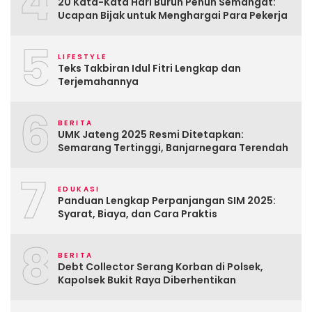
4
20 Kata-Kata Hari Buruh Penuh Semangat:
Ucapan Bijak untuk Menghargai Para Pekerja
5
LIFESTYLE
Teks Takbiran Idul Fitri Lengkap dan
Terjemahannya
6
BERITA
UMK Jateng 2025 Resmi Ditetapkan:
Semarang Tertinggi, Banjarnegara Terendah
7
EDUKASI
Panduan Lengkap Perpanjangan SIM 2025:
Syarat, Biaya, dan Cara Praktis
8
BERITA
Debt Collector Serang Korban di Polsek,
Kapolsek Bukit Raya Diberhentikan