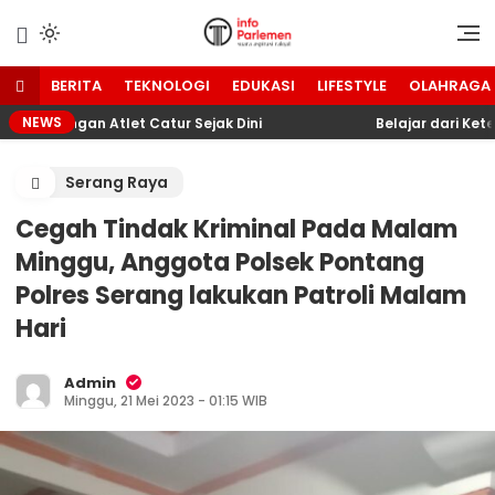
Lewati
ke
Suara Aspirasi Rakyat
Info Parlemen
konten
BERITA
TEKNOLOGI
EDUKASI
LIFESTYLE
OLAHRAGA
NEWS
bangan Atlet Catur Sejak Dini
Belajar dari Keterb
Serang Raya
Cegah Tindak Kriminal Pada Malam
Minggu, Anggota Polsek Pontang
Polres Serang lakukan Patroli Malam
Hari
Admin
Minggu, 21 Mei 2023 - 01:15 WIB