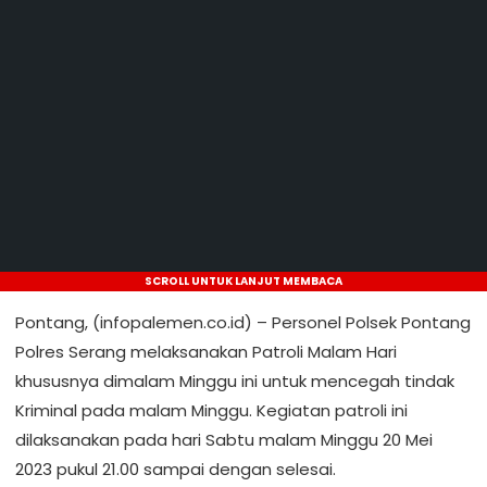
SCROLL UNTUK LANJUT MEMBACA
Pontang, (infopalemen.co.id) – Personel Polsek Pontang
Polres Serang melaksanakan Patroli Malam Hari
khususnya dimalam Minggu ini untuk mencegah tindak
Kriminal pada malam Minggu. Kegiatan patroli ini
dilaksanakan pada hari Sabtu malam Minggu 20 Mei
2023 pukul 21.00 sampai dengan selesai.