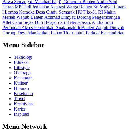
Bawa Semangat ‘Matahari Pagi’, Gubernur Banten Andra Soni
Harap MPI Jadi Jembatan Aspirasi Warga Banten
Sri Mulyani Juara
I Lomba Karaoke Desa Cisait, Semarak HUT ke-81 RI Makin
Meriah
Wagub Banten Achmad Dimyati Dorong Pengembangan
Atlet Catur Sejak Dini
Belajar dari Keterbatasan, Andra Soni
Permudah Akses Pendidikan Anak-anak di Banten
Wagub Dimyati
Dorong Desa Manfaatkan Lahan Tidur untuk Perkuat Kemandirian
Menu Sidebar
Teknologi
Edukasi
Lifestyle
Olahraga
Keuangan
Kuliner
Hiburan
Kesehatan
Travel
Kreativitas
Karier
Inspirasi
Menu Network