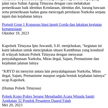
jalan raya Sultan Agung Tirtayasa dengan cara melakukan
pemeriksaan baik identitas Kendaraan, identitas diri, barang bawaan
serta pemeriksaan badan guna mencegah peredaran Narkoba senjata
tajam dan kejahatan lainya
Prajurit Grup 1 Kopassus hiasi langit Gorda dan lakukan kegiatan
kemanusiaan
Oktober 19, 2023
Kapolsek Tirtayasa Iptu Juwandi, S.H. menjelaskan, “kegiatan ini
kami lakukan untuk menciptakan situasi Kamtibmas yang kondusif
di wilayah hukum Polsek Tirtayasa dengan menyasar
penyalahgunaan Narkoba, Miras ilegal, Sajam, Premanisme dan
kejahatan jalanan lainya
“KRYD ini menyisir antara lain penyalahgunaan Narkoba, Miras
ilegal, Sajam, Premanisme maupun segala bentuk kejahatan lainnya”
ucap Kapolsek.
(Humas Polsek Tirtayasa)
Polsek Kopo Polres Serang Menghadiri Acara Wisuda Santri
Angkatan 32 Pondok Pesantren Daarul Falah
Mei 20, 2023