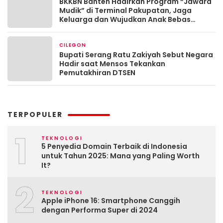
BKKBN Banten Hadirkan Program “Jawara
Mudik” di Terminal Pakupatan, Jaga
Keluarga dan Wujudkan Anak Bebas
Stunting
CILEGON
Maret 13, 2026
Bupati Serang Ratu Zakiyah Sebut Negara
Hadir saat Mensos Tekankan
Pemutakhiran DTSEN
TERPOPULER
1
TEKNOLOGI
5 Penyedia Domain Terbaik di Indonesia
untuk Tahun 2025: Mana yang Paling Worth
It?
2
TEKNOLOGI
Apple iPhone 16: Smartphone Canggih
dengan Performa Super di 2024