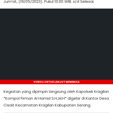
Jum’at, (19/05/2023). Pukul 10.00 WIB. s/d Selesai.
SCROLL UNTUK LANJUT MEMBACA
Kegiatan yang dipimpin langsung oleh Kapolsek Kragilan
*Kompol Firman Al Hamid S.H.,M.H* digelar di Kantor Desa
Cisait Kecamatan Kragilan Kabupaten Serang.