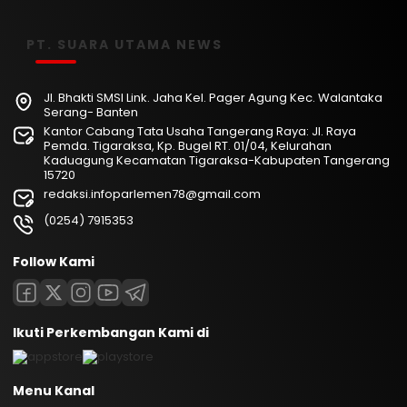
PT. SUARA UTAMA NEWS
Jl. Bhakti SMSI Link. Jaha Kel. Pager Agung Kec. Walantaka
Serang- Banten
Kantor Cabang Tata Usaha Tangerang Raya: Jl. Raya
Pemda. Tigaraksa, Kp. Bugel RT. 01/04, Kelurahan
Kaduagung Kecamatan Tigaraksa-Kabupaten Tangerang
15720
redaksi.infoparlemen78@gmail.com
(0254) 7915353
Follow Kami
Ikuti Perkembangan Kami di
Menu Kanal