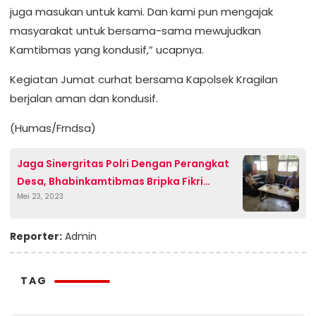
juga masukan untuk kami. Dan kami pun mengajak
masyarakat untuk bersama-sama mewujudkan
Kamtibmas yang kondusif,” ucapnya.
Kegiatan Jumat curhat bersama Kapolsek Kragilan
berjalan aman dan kondusif.
(Humas/Frndsa)
Jaga Sinergritas Polri Dengan Perangkat
Desa, Bhabinkamtibmas Bripka Fikri
Mei 23, 2023
Lakukan Sambang Ke Kantor Desa
Reporter:
Admin
TAG