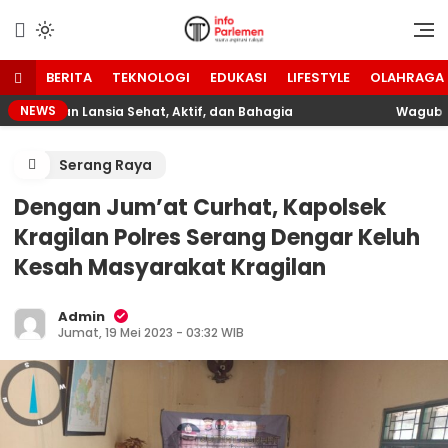
Lewati
ke
Suara Aspirasi Rakyat
Info Parlemen
konten
BERITA
TEKNOLOGI
EDUKASI
LIFESTYLE
OLAHRAGA
NEWS
Wujudkan Lansia Sehat, Aktif, dan Bahagia
Wagub Dimy
Serang Raya
Dengan Jum’at Curhat, Kapolsek
Kragilan Polres Serang Dengar Keluh
Kesah Masyarakat Kragilan
Admin
Jumat, 19 Mei 2023 - 03:32 WIB