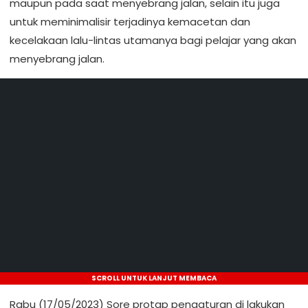
maupun pada saat menyebrang jalan, selain itu juga
untuk meminimalisir terjadinya kemacetan dan
kecelakaan lalu-lintas utamanya bagi pelajar yang akan
menyebrang jalan.
SCROLL UNTUK LANJUT MEMBACA
Rabu (17/05/2023) Sore protap pengaturan di lakukan