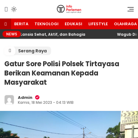
Lewati
ke
Suara Aspirasi Rakyat
Info Parlemen
konten
BERITA
TEKNOLOGI
EDUKASI
LIFESTYLE
OLAHRAGA
NEWS
udkan Lansia Sehat, Aktif, dan Bahagia
Wagub Dimyati
Serang Raya
Gatur Sore Polisi Polsek Tirtayasa
Berikan Keamanan Kepada
Masyarakat
Admin
Kamis, 18 Mei 2023 - 04:13 WIB