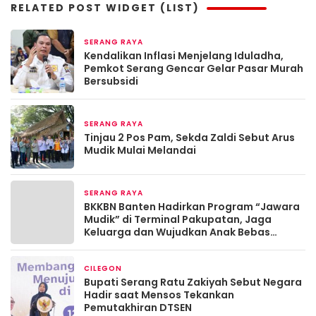
RELATED POST WIDGET (LIST)
SERANG RAYA
2 bulan yang lalu
Kendalikan Inflasi Menjelang Iduladha,
Pemkot Serang Gencar Gelar Pasar Murah
Bersubsidi
SERANG RAYA
Maret 19, 2026
Tinjau 2 Pos Pam, Sekda Zaldi Sebut Arus
Mudik Mulai Melandai
SERANG RAYA
Maret 13, 2026
BKKBN Banten Hadirkan Program “Jawara
Mudik” di Terminal Pakupatan, Jaga
Keluarga dan Wujudkan Anak Bebas
Stunting
CILEGON
Maret 13, 2026
Bupati Serang Ratu Zakiyah Sebut Negara
Hadir saat Mensos Tekankan
Pemutakhiran DTSEN