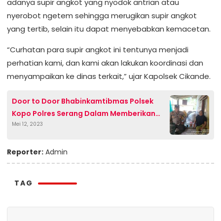
adanya supir angkot yang nyodok antrian atau
nyerobot ngetem sehingga merugikan supir angkot
yang tertib, selain itu dapat menyebabkan kemacetan.
“Curhatan para supir angkot ini tentunya menjadi
perhatian kami, dan kami akan lakukan koordinasi dan
menyampaikan ke dinas terkait,” ujar Kapolsek Cikande.
Door to Door Bhabinkamtibmas Polsek
Kopo Polres Serang Dalam Memberikan
Mei 12, 2023
Pesan Kamtibmas
Reporter:
Admin
TAG