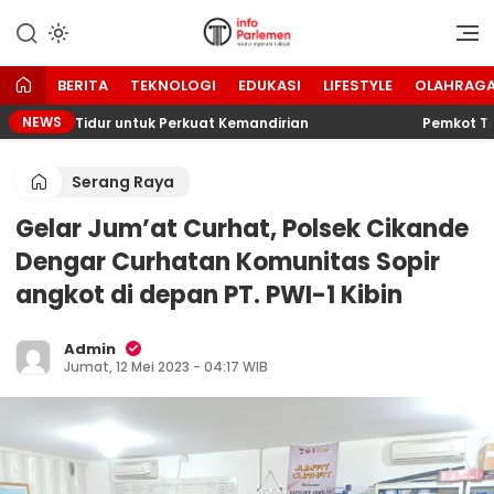
Lewati
ke
Suara Aspirasi Rakyat
Info Parlemen
konten
BERITA
TEKNOLOGI
EDUKASI
LIFESTYLE
OLAHRAG
NEWS
ahan Tidur untuk Perkuat Kemandirian
Pemkot Tangse
Serang Raya
Gelar Jum’at Curhat, Polsek Cikande
Dengar Curhatan Komunitas Sopir
angkot di depan PT. PWI-1 Kibin
Admin
Jumat, 12 Mei 2023 - 04:17 WIB