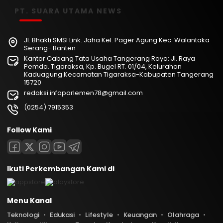
PT. SUARA UTAMA NEWS
Jl. Bhakti SMSI Link. Jaha Kel. Pager Agung Kec. Walantaka
Serang- Banten
Kantor Cabang Tata Usaha Tangerang Raya: Jl. Raya
Pemda. Tigaraksa, Kp. Bugel RT. 01/04, Kelurahan
Kaduagung Kecamatan Tigaraksa-Kabupaten Tangerang
15720
redaksi.infoparlemen78@gmail.com
(0254) 7915353
Follow Kami
Ikuti Perkembangan Kami di
Menu Kanal
Teknologi
Edukasi
Lifestyle
Keuangan
Olahraga