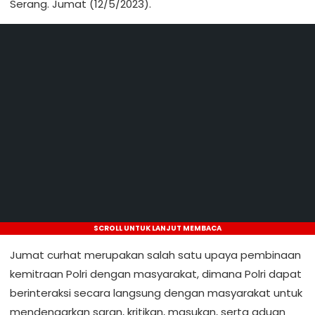
Serang. Jumat (12/5/2023).
SCROLL UNTUK LANJUT MEMBACA
Jumat curhat merupakan salah satu upaya pembinaan
kemitraan Polri dengan masyarakat, dimana Polri dapat
berinteraksi secara langsung dengan masyarakat untuk
mendengarkan saran, kritikan, masukan, serta aduan