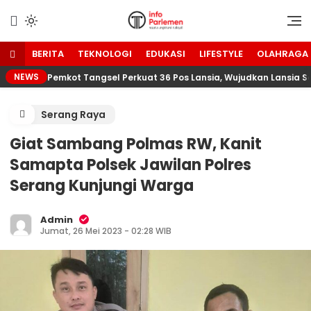
Lewati
ke
Suara Aspirasi Rakyat
Info Parlemen
konten
BERITA
TEKNOLOGI
EDUKASI
LIFESTYLE
OLAHRAGA
NEWS
Pemkot Tangsel Perkuat 36 Pos Lansia, Wujudkan Lansia Se
Serang Raya
Giat Sambang Polmas RW, Kanit
Samapta Polsek Jawilan Polres
Serang Kunjungi Warga
Admin
Jumat, 26 Mei 2023 - 02:28 WIB