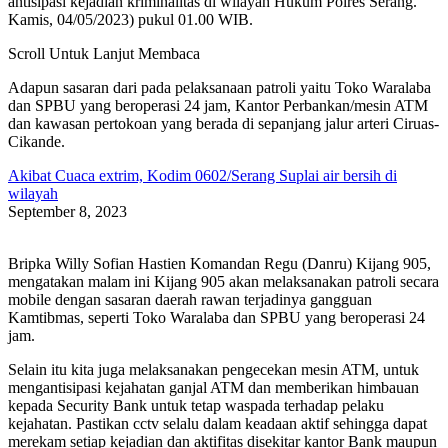
antisipasi kejadian kriminalitas di wilayah Hukum Polres Serang.
Kamis, 04/05/2023) pukul 01.00 WIB.
Scroll Untuk Lanjut Membaca
Adapun sasaran dari pada pelaksanaan patroli yaitu Toko Waralaba
dan SPBU yang beroperasi 24 jam, Kantor Perbankan/mesin ATM
dan kawasan pertokoan yang berada di sepanjang jalur arteri Ciruas-
Cikande.
Akibat Cuaca extrim, Kodim 0602/Serang Suplai air bersih di
wilayah
September 8, 2023
Bripka Willy Sofian Hastien Komandan Regu (Danru) Kijang 905,
mengatakan malam ini Kijang 905 akan melaksanakan patroli secara
mobile dengan sasaran daerah rawan terjadinya gangguan
Kamtibmas, seperti Toko Waralaba dan SPBU yang beroperasi 24
jam.
Selain itu kita juga melaksanakan pengecekan mesin ATM, untuk
mengantisipasi kejahatan ganjal ATM dan memberikan himbauan
kepada Security Bank untuk tetap waspada terhadap pelaku
kejahatan. Pastikan cctv selalu dalam keadaan aktif sehingga dapat
merekam setiap kejadian dan aktifitas disekitar kantor Bank maupun