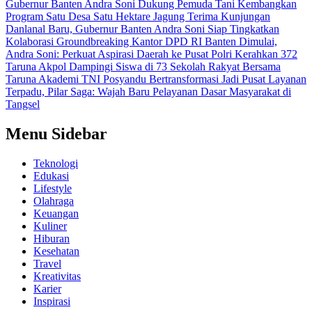
Gubernur Banten Andra Soni Dukung Pemuda Tani Kembangkan
Program Satu Desa Satu Hektare Jagung
Terima Kunjungan
Danlanal Baru, Gubernur Banten Andra Soni Siap Tingkatkan
Kolaborasi
Groundbreaking Kantor DPD RI Banten Dimulai,
Andra Soni: Perkuat Aspirasi Daerah ke Pusat
Polri Kerahkan 372
Taruna Akpol Dampingi Siswa di 73 Sekolah Rakyat Bersama
Taruna Akademi TNI
Posyandu Bertransformasi Jadi Pusat Layanan
Terpadu, Pilar Saga: Wajah Baru Pelayanan Dasar Masyarakat di
Tangsel
Menu Sidebar
Teknologi
Edukasi
Lifestyle
Olahraga
Keuangan
Kuliner
Hiburan
Kesehatan
Travel
Kreativitas
Karier
Inspirasi