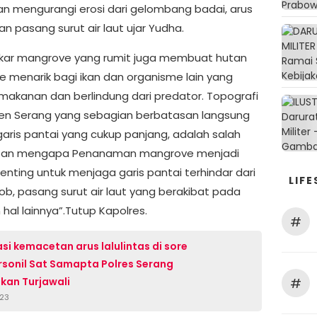
an mengurangi erosi dari gelombang badai, arus
n pasang surut air laut ujar Yudha.
kar mangrove yang rumit juga membuat hutan
 menarik bagi ikan dan organisme lain yang
makanan dan berlindung dari predator. Topografi
n Serang yang sebagian berbatasan langsung
aris pantai yang cukup panjang, adalah salah
asan mengapa Penanaman mangrove menjadi
enting untuk menjaga garis pantai terhindar dari
LIFE
ob, pasang surut air laut yang berakibat pada
 hal lainnya”.Tutup Kapolres.
#
asi kemacetan arus lalulintas di sore
ersonil Sat Samapta Polres Serang
#
kan Turjawali
023