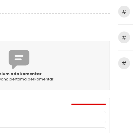
#
#
#
elum ada komentar
 yang pertama berkomentar.