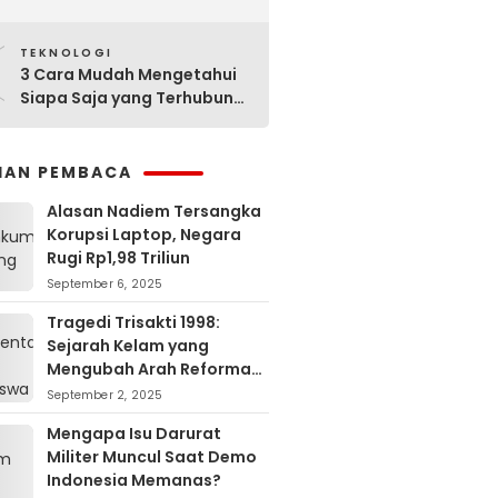
Sejarahnya
0
TEKNOLOGI
3 Cara Mudah Mengetahui
Siapa Saja yang Terhubung
ke Jaringan WiFi Anda
IHAN PEMBACA
Alasan Nadiem Tersangka
Korupsi Laptop, Negara
Rugi Rp1,98 Triliun
September 6, 2025
Tragedi Trisakti 1998:
Sejarah Kelam yang
Mengubah Arah Reformasi
Indonesia
September 2, 2025
Mengapa Isu Darurat
Militer Muncul Saat Demo
Indonesia Memanas?