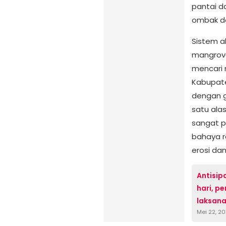
pantai d
ombak da
Sistem a
mangrove
mencari 
Kabupate
dengan g
satu al
sangat p
bahaya r
erosi dan
Antisip
hari, p
laksana
Mei 22, 2