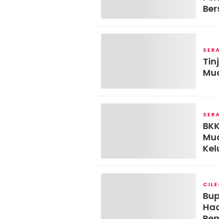
Ber
SER
Tin
Mud
SER
BKK
Mud
Kel
Stu
CIL
Bup
Had
Pem