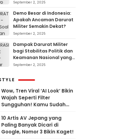
September 2, 2025
Demo Besar di Indonesia:
Apakah Ancaman Darurat
Militer Semakin Dekat?
September 2, 2025
Dampak Darurat Militer
bagi Stabilitas Politik dan
Keamanan Nasional yang
Sering Terlupakan
September 2, 2025
STYLE
Wow, Tren Viral ‘AI Look’ Bikin
Wajah Seperti Filter
Sungguhan! Kamu Sudah
Coba?
10 Artis AV Jepang yang
Paling Banyak Dicari di
Google, Nomor 3 Bikin Kaget!