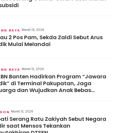
subsidi
Maret 19, 2026
ANG RAYA
jau 2 Pos Pam, Sekda Zaldi Sebut Arus
ik Mulai Melandai
Maret 13, 2026
ANG RAYA
BN Banten Hadirkan Program “Jawara
ik” di Terminal Pakupatan, Jaga
uarga dan Wujudkan Anak Bebas
nting
Maret 13, 2026
EGON
ati Serang Ratu Zakiyah Sebut Negara
ir saat Mensos Tekankan
utakhiran DTSEN