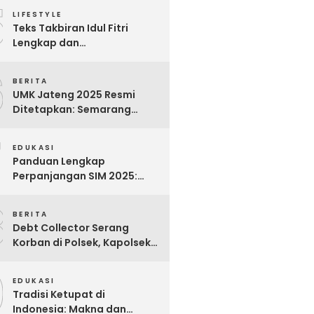
5
Para Pekerja
LIFESTYLE
Teks Takbiran Idul Fitri
Lengkap dan
Terjemahannya
6
BERITA
UMK Jateng 2025 Resmi
Ditetapkan: Semarang
Tertinggi, Banjarnegara
7
Terendah
EDUKASI
Panduan Lengkap
Perpanjangan SIM 2025:
Syarat, Biaya, dan Cara
8
Praktis
BERITA
Debt Collector Serang
Korban di Polsek, Kapolsek
Bukit Raya Diberhentikan
9
EDUKASI
Tradisi Ketupat di
Indonesia: Makna dan