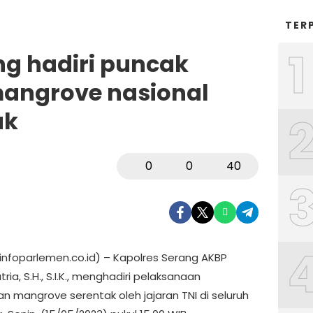
TER
1
ng hadiri puncak
ngrove nasional
ak
0
0
40
(infoparlemen.co.id) – Kapolres Serang AKBP
ria, S.H., S.I.K., menghadiri pelaksanaan
 mangrove serentak oleh jajaran TNI di seluruh