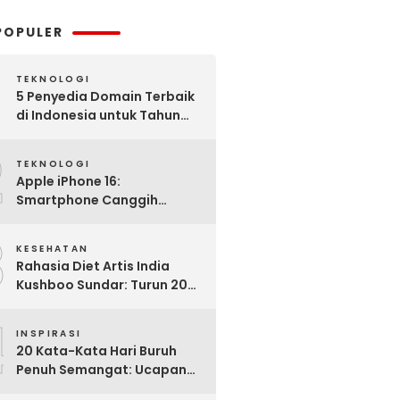
POPULER
TEKNOLOGI
5 Penyedia Domain Terbaik
di Indonesia untuk Tahun
2025: Mana yang Paling
2
Worth It?
TEKNOLOGI
Apple iPhone 16:
Smartphone Canggih
dengan Performa Super di
3
2024
KESEHATAN
Rahasia Diet Artis India
Kushboo Sundar: Turun 20
Kg dan Tampil Awet Muda di
4
Usia 50-an
INSPIRASI
20 Kata-Kata Hari Buruh
Penuh Semangat: Ucapan
Bijak untuk Menghargai