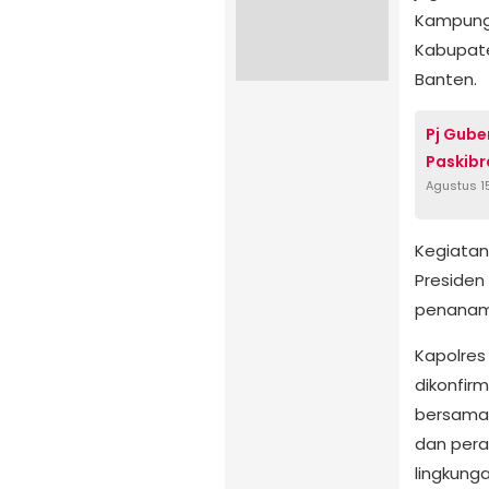
Kampung 
Kabupate
Banten.
Pj Gube
Paskibr
Agustus 1
Kegiatan
Presiden 
penanama
Kapolres 
dikonfir
bersama
dan pera
lingkung