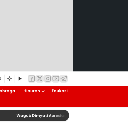
6
ahraga
Hiburan
Edukasi
Wagub Dimyati Apresiasi Polda Banten Salurkan Air B