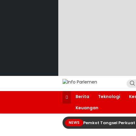
Lewati
ke
konten
Info Parlemen
Suara Aspirasi Rakyat
Berita
Teknologi
Ke
Keuangan
Pemkot Tangsel Perkuat 
NEWS