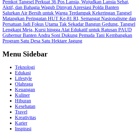
Pemkot Tangsel Perkuat 36 Pos Lansia, Wujudkan Lansia Sehat,
Aktif, dan Bahagia
Wagub Dimyati Apresiasi Polda Banten
Salurkan Air Bersih untuk Warga Terdampak Kekeringan
Tangsel
Matangkan Peringatan HUT Ke-81 RI, Semangat Nasionalisme dan
Persatuan Jadi Fokus Utama
Tak Sekadar Bangun Gedung, Tangsel
Lengkapi Meja, Kursi hingga Alat Edukatif untuk Ratusan PAUD
Gubernur Banten Andra Soni Dukung Pemuda Tani Kembangkan
Program Satu Desa Satu Hektare Jagung
Menu Sidebar
Teknologi
Edukasi
Lifestyle
Olahraga
Keuangan
Kuliner
Hiburan
Kesehatan
Travel
Kreativitas
Karier
Inspirasi