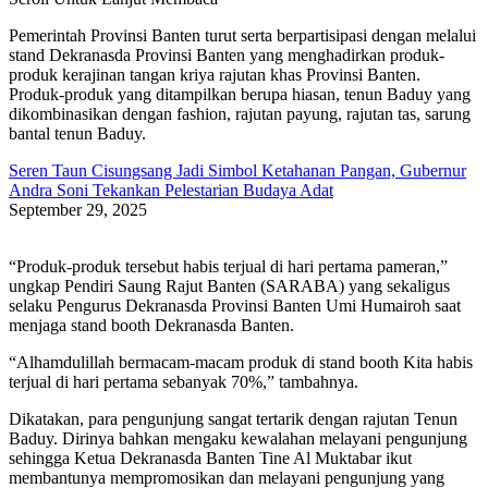
Pemerintah Provinsi Banten turut serta berpartisipasi dengan melalui
stand Dekranasda Provinsi Banten yang menghadirkan produk-
produk kerajinan tangan kriya rajutan khas Provinsi Banten.
Produk-produk yang ditampilkan berupa hiasan, tenun Baduy yang
dikombinasikan dengan fashion, rajutan payung, rajutan tas, sarung
bantal tenun Baduy.
Seren Taun Cisungsang Jadi Simbol Ketahanan Pangan, Gubernur
Andra Soni Tekankan Pelestarian Budaya Adat
September 29, 2025
“Produk-produk tersebut habis terjual di hari pertama pameran,”
ungkap Pendiri Saung Rajut Banten (SARABA) yang sekaligus
selaku Pengurus Dekranasda Provinsi Banten Umi Humairoh saat
menjaga stand booth Dekranasda Banten.
“Alhamdulillah bermacam-macam produk di stand booth Kita habis
terjual di hari pertama sebanyak 70%,” tambahnya.
Dikatakan, para pengunjung sangat tertarik dengan rajutan Tenun
Baduy. Dirinya bahkan mengaku kewalahan melayani pengunjung
sehingga Ketua Dekranasda Banten Tine Al Muktabar ikut
membantunya mempromosikan dan melayani pengunjung yang