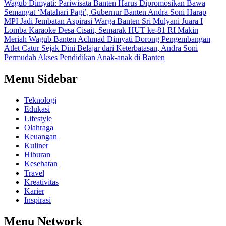
Wagub Dimyati: Pariwisata Banten Harus Dipromosikan
Bawa
Semangat ‘Matahari Pagi’, Gubernur Banten Andra Soni Harap
MPI Jadi Jembatan Aspirasi Warga Banten
Sri Mulyani Juara I
Lomba Karaoke Desa Cisait, Semarak HUT ke-81 RI Makin
Meriah
Wagub Banten Achmad Dimyati Dorong Pengembangan
Atlet Catur Sejak Dini
Belajar dari Keterbatasan, Andra Soni
Permudah Akses Pendidikan Anak-anak di Banten
Menu Sidebar
Teknologi
Edukasi
Lifestyle
Olahraga
Keuangan
Kuliner
Hiburan
Kesehatan
Travel
Kreativitas
Karier
Inspirasi
Menu Network