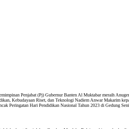
epemimpinan Penjabat (Pj) Gubernur Banten Al Muktabar meraih Anuge
dikan, Kebudayaan Riset, dan Teknologi Nadiem Anwar Makarim kepada
ncak Peringatan Hari Pendidikan Nasional Tahun 2023 di Gedung Sen