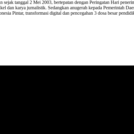
 sejak tanggal 2 Mei 2003, bertepatan dengan Peringatan Hari penerim
kel dan karya jurnalistik. Sedangkan anugerah kepada Pemerintah Daera
sia Pintar, transformasi digital dan pencegahan 3 dosa besar pendidik