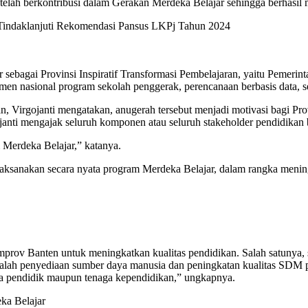
elah berkontribusi dalam Gerakan Merdeka Belajar sehingga berhasil
indaklanjuti Rekomendasi Pansus LKPj Tahun 2024
bagai Provinsi Inspiratif Transformasi Pembelajaran, yaitu Pemerint
men nasional program sekolah penggerak, perencanaan berbasis data, 
 Virgojanti mengatakan, anugerah tersebut menjadi motivasi bagi Pro
janti mengajak seluruh komponen atau seluruh stakeholder pendidikan
 Merdeka Belajar,” katanya.
aksanakan secara nyata program Merdeka Belajar, dalam rangka mening
Pemprov Banten untuk meningkatkan kualitas pendidikan. Salah satuny
adalah penyediaan sumber daya manusia dan peningkatan kualitas SDM 
a pendidik maupun tenaga kependidikan,” ungkapnya.
ka Belajar