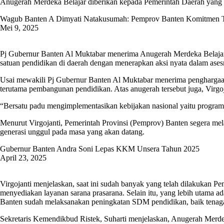
Anugerah Merdeka Belajar diberikan kepada Pemerintah Daerah yang t
Wagub Banten A Dimyati Natakusumah: Pemprov Banten Komitmen T
Mei 9, 2025
Pj Gubernur Banten Al Muktabar menerima Anugerah Merdeka Belajar se
satuan pendidikan di daerah dengan menerapkan aksi nyata dalam ases
Usai mewakili Pj Gubernur Banten Al Muktabar menerima penghargaan,
terutama pembangunan pendidikan. Atas anugerah tersebut juga, Virgo
“Bersatu padu mengimplementasikan kebijakan nasional yaitu program
Menurut Virgojanti, Pemerintah Provinsi (Pemprov) Banten segera mel
generasi unggul pada masa yang akan datang.
Gubernur Banten Andra Soni Lepas KKM Unsera Tahun 2025
April 23, 2025
Virgojanti menjelaskan, saat ini sudah banyak yang telah dilakukan 
menyediakan layanan sarana prasarana. Selain itu, yang lebih utama 
Banten sudah melaksanakan peningkatan SDM pendidikan, baik tenag
Sekretaris Kemendikbud Ristek, Suharti menjelaskan, Anugerah Merde