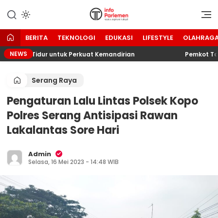
Lewati
ke
Suara Aspirasi Rakyat
Info Parlemen
konten
BERITA
TEKNOLOGI
EDUKASI
LIFESTYLE
OLAHRAG
NEWS
ahan Tidur untuk Perkuat Kemandirian
Pemkot Tangse
Serang Raya
Pengaturan Lalu Lintas Polsek Kopo
Polres Serang Antisipasi Rawan
Lakalantas Sore Hari
Admin
Selasa, 16 Mei 2023 - 14:48 WIB