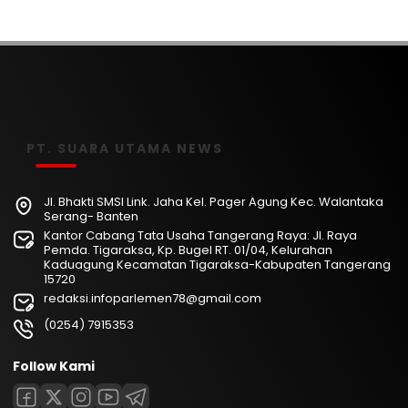
PT. SUARA UTAMA NEWS
Jl. Bhakti SMSI Link. Jaha Kel. Pager Agung Kec. Walantaka
Serang- Banten
Kantor Cabang Tata Usaha Tangerang Raya: Jl. Raya
Pemda. Tigaraksa, Kp. Bugel RT. 01/04, Kelurahan
Kaduagung Kecamatan Tigaraksa-Kabupaten Tangerang
15720
redaksi.infoparlemen78@gmail.com
(0254) 7915353
Follow Kami