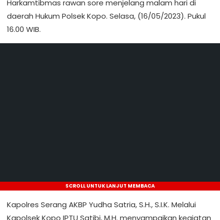
Harkamtibmas rawan sore menjelang malam hari di
daerah Hukum Polsek Kopo. Selasa, (16/05/2023). Pukul
16.00 WIB.
SCROLL UNTUK LANJUT MEMBACA
Kapolres Serang AKBP Yudha Satria, S.H., S.I.K. Melalui
Kapolsek Kopo IPTU Satibi, M.H. menyampaikan kegiatan