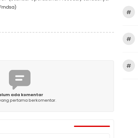
Frndsa)
#
#
#
elum ada komentar
 yang pertama berkomentar.