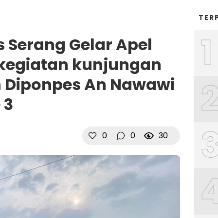
TER
1
s Serang Gelar Apel
egiatan kunjungan
n Diponpes An Nawawi
 3
0
0
30