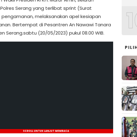
Polres Serang yang terlibat sprint (Surat
1
) pengamanan, melaksanakan apel kesiapan
an. Bertempat di Pesantren An Nawawi Tanara
n Serang.sabtu (20/05/2023) pukul 08.00 WIB.
PIL
SCROLL UNTUK LANJUT MEMBACA