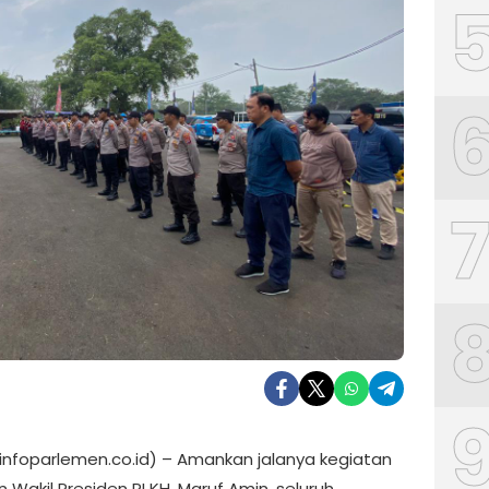
(infoparlemen.co.id) – Amankan jalanya kegiatan
 Wakil Presiden RI KH. Maruf Amin, seluruh