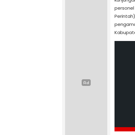
personel 
Perintah
pengaman
Kabupate