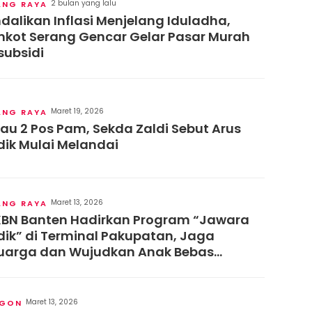
2 bulan yang lalu
ANG RAYA
dalikan Inflasi Menjelang Iduladha,
kot Serang Gencar Gelar Pasar Murah
subsidi
Maret 19, 2026
ANG RAYA
jau 2 Pos Pam, Sekda Zaldi Sebut Arus
ik Mulai Melandai
Maret 13, 2026
ANG RAYA
BN Banten Hadirkan Program “Jawara
ik” di Terminal Pakupatan, Jaga
uarga dan Wujudkan Anak Bebas
nting
Maret 13, 2026
EGON