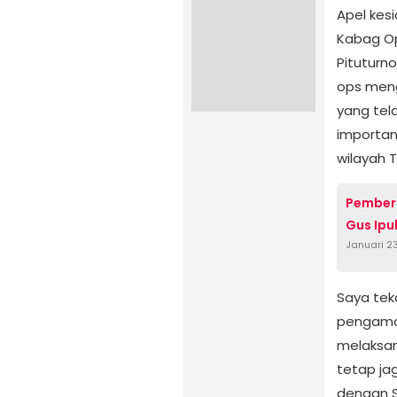
Apel kes
Kabag Op
Pituturn
ops men
yang tel
importan
wilayah 
Pember
Gus Ipu
Januari 2
Saya tek
pengaman
melaksa
tetap ja
dengan S