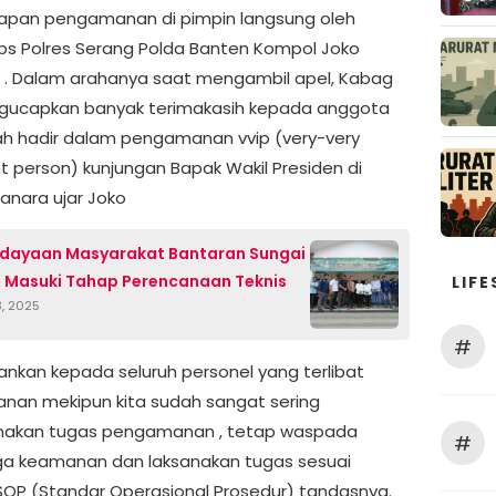
iapan pengamanan di pimpin langsung oleh
s Polres Serang Polda Banten Kompol Joko
o . Dalam arahanya saat mengambil apel, Kabag
gucapkan banyak terimakasih kepada anggota
ah hadir dalam pengamanan vvip (very-very
t person) kunjungan Bapak Wakil Presiden di
Tanara ujar Joko
dayaan Masyarakat Bantaran Sungai
l Masuki Tahap Perencanaan Teknis
LIFE
3, 2025
#
ankan kepada seluruh personel yang terlibat
an mekipun kita sudah sangat sering
nakan tugas pengamanan , tetap waspada
#
ga keamanan dan laksanakan tugas sesuai
OP (Standar Operasional Prosedur) tandasnya.