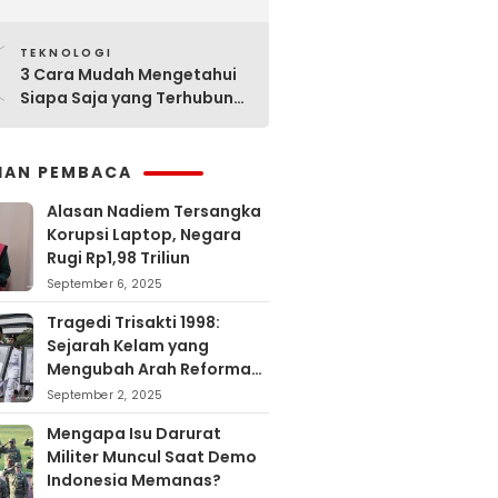
Sejarahnya
0
TEKNOLOGI
3 Cara Mudah Mengetahui
Siapa Saja yang Terhubung
ke Jaringan WiFi Anda
IHAN PEMBACA
Alasan Nadiem Tersangka
Korupsi Laptop, Negara
Rugi Rp1,98 Triliun
September 6, 2025
Tragedi Trisakti 1998:
Sejarah Kelam yang
Mengubah Arah Reformasi
Indonesia
September 2, 2025
Mengapa Isu Darurat
Militer Muncul Saat Demo
Indonesia Memanas?