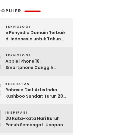
POPULER
TEKNOLOGI
5 Penyedia Domain Terbaik
di Indonesia untuk Tahun
2025: Mana yang Paling
2
Worth It?
TEKNOLOGI
Apple iPhone 16:
Smartphone Canggih
dengan Performa Super di
3
2024
KESEHATAN
Rahasia Diet Artis India
Kushboo Sundar: Turun 20
Kg dan Tampil Awet Muda di
4
Usia 50-an
INSPIRASI
20 Kata-Kata Hari Buruh
Penuh Semangat: Ucapan
Bijak untuk Menghargai