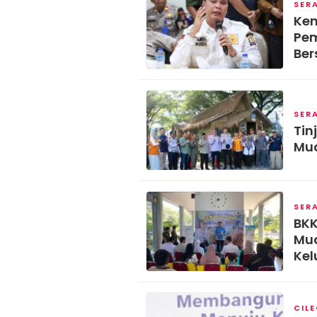
SER
Ken
Pem
Ber
SER
Tin
Mud
SER
BKK
Mud
Kel
Stu
CIL