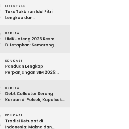
5
Para Pekerja
LIFESTYLE
Teks Takbiran Idul Fitri
Lengkap dan
Terjemahannya
6
BERITA
UMK Jateng 2025 Resmi
Ditetapkan: Semarang
Tertinggi, Banjarnegara
7
Terendah
EDUKASI
Panduan Lengkap
Perpanjangan SIM 2025:
Syarat, Biaya, dan Cara
8
Praktis
BERITA
Debt Collector Serang
Korban di Polsek, Kapolsek
Bukit Raya Diberhentikan
9
EDUKASI
Tradisi Ketupat di
Indonesia: Makna dan