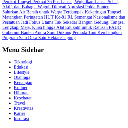
Pemkot Tangsel Perkuat 36 Pos Lansia, Wujudkan Lansia Sehat,
Aktif, dan Bahagia
Wagub Dimyati Apresiasi Polda Banten
Salurkan Air Bersih untuk Warga Terdampak Kekeringan
Tangsel
Matangkan Peringatan HUT Ke-81 RI, Semangat Nasionalisme dan
Persatuan Jadi Fokus Utama
Tak Sekadar Bangun Gedung, Tangsel
Lengkapi Meja, Kursi hingga Alat Edukatif untuk Ratusan PAUD
Gubernur Banten Andra Soni Dukung Pemuda Tani Kembangkan
Program Satu Desa Satu Hektare Jagung
Menu Sidebar
Teknologi
Edukasi
Lifestyle
Olahraga
Keuangan
Kuliner
Hiburan
Kesehatan
Travel
Kreativitas
Karier
Inspirasi