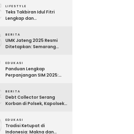
5
Para Pekerja
LIFESTYLE
Teks Takbiran Idul Fitri
Lengkap dan
Terjemahannya
6
BERITA
UMK Jateng 2025 Resmi
Ditetapkan: Semarang
Tertinggi, Banjarnegara
7
Terendah
EDUKASI
Panduan Lengkap
Perpanjangan SIM 2025:
Syarat, Biaya, dan Cara
8
Praktis
BERITA
Debt Collector Serang
Korban di Polsek, Kapolsek
Bukit Raya Diberhentikan
9
EDUKASI
Tradisi Ketupat di
Indonesia: Makna dan