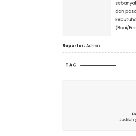
sebanyak
dan pas
kebutuha
(Beni/Fr
Reporter:
Admin
TAG
B
Jadilah