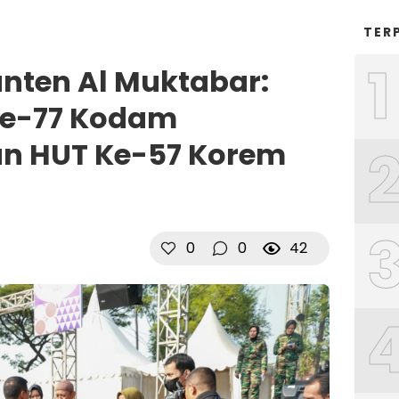
TER
1
anten Al Muktabar:
Ke-77 Kodam
dan HUT Ke-57 Korem
0
0
42
B