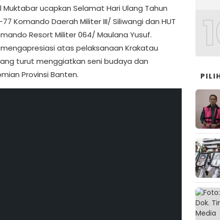
l Muktabar ucapkan Selamat Hari Ulang Tahun
1
77 Komando Daerah Militer III/ Siliwangi dan HUT
mando Resort Militer 064/ Maulana Yusuf.
 mengapresiasi atas pelaksanaan Krakatau
 yang turut menggiatkan seni budaya dan
mian Provinsi Banten.
PIL