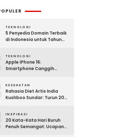
POPULER
TEKNOLOGI
5 Penyedia Domain Terbaik
di Indonesia untuk Tahun
2025: Mana yang Paling
2
Worth It?
TEKNOLOGI
Apple iPhone 16:
Smartphone Canggih
dengan Performa Super di
3
2024
KESEHATAN
Rahasia Diet Artis India
Kushboo Sundar: Turun 20
Kg dan Tampil Awet Muda di
4
Usia 50-an
INSPIRASI
20 Kata-Kata Hari Buruh
Penuh Semangat: Ucapan
Bijak untuk Menghargai