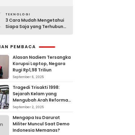
Sejarahnya
0
TEKNOLOGI
3 Cara Mudah Mengetahui
Siapa Saja yang Terhubung
ke Jaringan WiFi Anda
IHAN PEMBACA
Alasan Nadiem Tersangka
Korupsi Laptop, Negara
Rugi Rp1,98 Triliun
September 6, 2025
Tragedi Trisakti 1998:
Sejarah Kelam yang
Mengubah Arah Reformasi
Indonesia
September 2, 2025
Mengapa Isu Darurat
Militer Muncul Saat Demo
Indonesia Memanas?