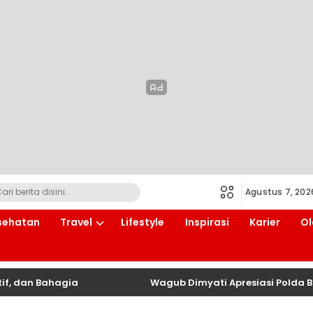
Agustus 7, 202
sehatan
Travel
Lifestyle
Inspirasi
Karier
Ol
n Bahagia
Wagub Dimyati Apresiasi Polda Banten 