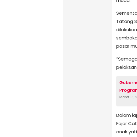
muda.
Sementar
Tatang S
dilakuka
sembako,
pasar mu
“Semoga 
pelaksan
Gubernu
Program
Maret 18,
Dalam la
Fajar Ca
anak yat