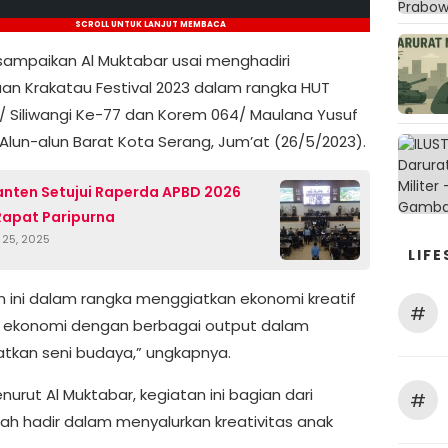
SCROLL UNTUK LANJUT MEMBACA
disampaikan Al Muktabar usai menghadiri
n Krakatau Festival 2023 dalam rangka HUT
I/ Siliwangi Ke-77 dan Korem 064/ Maulana Yusuf
 Alun-alun Barat Kota Serang, Jum’at (26/5/2023).
nten Setujui Raperda APBD 2026
apat Paripurna
25, 2025
LIFE
n ini dalam rangka menggiatkan ekonomi kreatif
#
 ekonomi dengan berbagai output dalam
tkan seni budaya,” ungkapnya.
urut Al Muktabar, kegiatan ini bagian dari
#
ah hadir dalam menyalurkan kreativitas anak