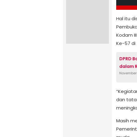
Hal itu 
Pembukaa
Kodam II
Ke-57 di
DPRD Ba
dalam R
November 
“Kegiata
dan tata
meningka
Masih men
Pemerint