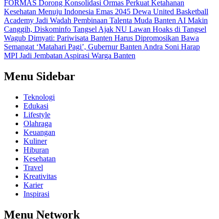
FORMAS Dorong Konsolidasi Ormas Perkuat Ketahanan
Kesehatan Menuju Indonesia Emas 2045
Dewa United Basketball
Academy Jadi Wadah Pembinaan Talenta Muda Banten
AI Makin
Canggih, Diskominfo Tangsel Ajak NU Lawan Hoaks di Tangsel
Wagub Dimyati: Pariwisata Banten Harus Dipromosikan
Bawa
Semangat ‘Matahari Pagi’, Gubernur Banten Andra Soni Harap
MPI Jadi Jembatan Aspirasi Warga Banten
Menu Sidebar
Teknologi
Edukasi
Lifestyle
Olahraga
Keuangan
Kuliner
Hiburan
Kesehatan
Travel
Kreativitas
Karier
Inspirasi
Menu Network