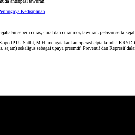
uda antisipasi tawuran.
Pentingnya Kedisiplinan
jahatan seperti curas, curat dan curanmor, tawuran, petasan serta keja
 Kopo IPTU Satibi, M.H. mengatakankan operasi cipta kondisi KRYD i
s, sajam) sekaligus sebagai upaya preemtif, Preventif dan Represif da