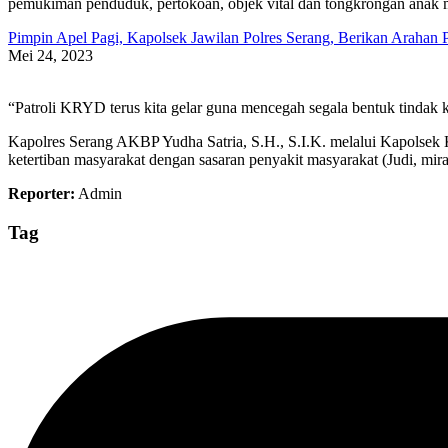
pemukiman penduduk, pertokoan, objek vital dan tongkrongan anak m
Pimpin Apel Pagi, Kapolsek Jawilan Polres Serang, Berikan Arahan 
Mei 24, 2023
“Patroli KRYD terus kita gelar guna mencegah segala bentuk tindak ke
Kapolres Serang AKBP Yudha Satria, S.H., S.I.K. melalui Kapolsek
ketertiban masyarakat dengan sasaran penyakit masyarakat (Judi, mira
Reporter:
Admin
Tag