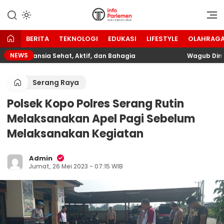
Lewati
ke
Suara Aspirasi Rakyat
Info Parlemen
konten
BERITA
TEKNOLOGI
EDUKASI
LIFESTYLE
OLAHRAG
NEWS
dkan Lansia Sehat, Aktif, dan Bahagia
Wagub Dimyati
Serang Raya
Polsek Kopo Polres Serang Rutin
Melaksanakan Apel Pagi Sebelum
Melaksanakan Kegiatan
Admin
Jumat, 26 Mei 2023 - 07:15 WIB