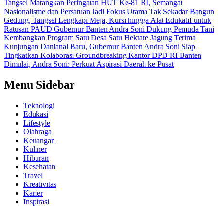
Tangsel Matangkan Peringatan HUT Ke-81 RI, Semangat
Nasionalisme dan Persatuan Jadi Fokus Utama
Tak Sekadar Bangun
Gedung, Tangsel Lengkapi Meja, Kursi hingga Alat Edukatif untuk
Ratusan PAUD
Gubernur Banten Andra Soni Dukung Pemuda Tani
Kembangkan Program Satu Desa Satu Hektare Jagung
Terima
Kunjungan Danlanal Baru, Gubernur Banten Andra Soni Siap
Tingkatkan Kolaborasi
Groundbreaking Kantor DPD RI Banten
Dimulai, Andra Soni: Perkuat Aspirasi Daerah ke Pusat
Menu Sidebar
Teknologi
Edukasi
Lifestyle
Olahraga
Keuangan
Kuliner
Hiburan
Kesehatan
Travel
Kreativitas
Karier
Inspirasi