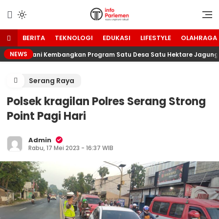
Lewati
ke
Suara Aspirasi Rakyat
Info Parlemen
konten
BERITA
TEKNOLOGI
EDUKASI
LIFESTYLE
OLAHRAGA
NEWS
emuda Tani Kembangkan Program Satu Desa Satu Hektare Jagung
Serang Raya
Polsek kragilan Polres Serang Strong
Point Pagi Hari
Admin
Rabu, 17 Mei 2023 - 16:37 WIB