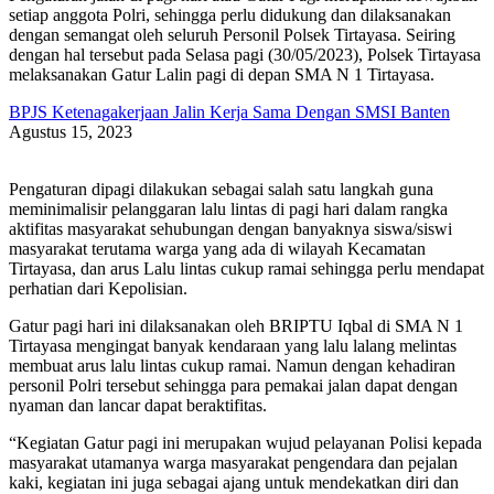
setiap anggota Polri, sehingga perlu didukung dan dilaksanakan
dengan semangat oleh seluruh Personil Polsek Tirtayasa. Seiring
dengan hal tersebut pada Selasa pagi (30/05/2023), Polsek Tirtayasa
melaksanakan Gatur Lalin pagi di depan SMA N 1 Tirtayasa.
BPJS Ketenagakerjaan Jalin Kerja Sama Dengan SMSI Banten
Agustus 15, 2023
Pengaturan dipagi dilakukan sebagai salah satu langkah guna
meminimalisir pelanggaran lalu lintas di pagi hari dalam rangka
aktifitas masyarakat sehubungan dengan banyaknya siswa/siswi
masyarakat terutama warga yang ada di wilayah Kecamatan
Tirtayasa, dan arus Lalu lintas cukup ramai sehingga perlu mendapat
perhatian dari Kepolisian.
Gatur pagi hari ini dilaksanakan oleh BRIPTU Iqbal di SMA N 1
Tirtayasa mengingat banyak kendaraan yang lalu lalang melintas
membuat arus lalu lintas cukup ramai. Namun dengan kehadiran
personil Polri tersebut sehingga para pemakai jalan dapat dengan
nyaman dan lancar dapat beraktifitas.
“Kegiatan Gatur pagi ini merupakan wujud pelayanan Polisi kepada
masyarakat utamanya warga masyarakat pengendara dan pejalan
kaki, kegiatan ini juga sebagai ajang untuk mendekatkan diri dan