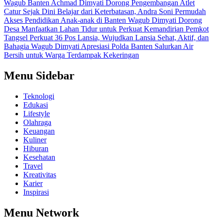
Wagub Banten Achmad Dimyati Dorong Pengembangan Atlet
Catur Sejak Dini
Belajar dari Keterbatasan, Andra Soni Permudah
Akses Pendidikan Anak-anak di Banten
Wagub Dimyati Dorong
Desa Manfaatkan Lahan Tidur untuk Perkuat Kemandirian
Pemkot
Tangsel Perkuat 36 Pos Lansia, Wujudkan Lansia Sehat, Aktif, dan
Bahagia
Wagub Dimyati Apresiasi Polda Banten Salurkan Air
Bersih untuk Warga Terdampak Kekeringan
Menu Sidebar
Teknologi
Edukasi
Lifestyle
Olahraga
Keuangan
Kuliner
Hiburan
Kesehatan
Travel
Kreativitas
Karier
Inspirasi
Menu Network