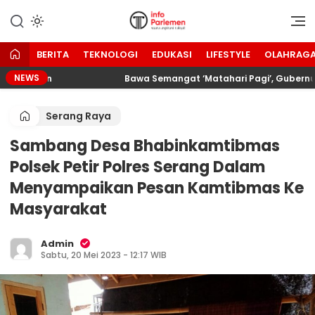
Lewati
ke
Suara Aspirasi Rakyat
Info Parlemen
konten
BERITA
TEKNOLOGI
EDUKASI
LIFESTYLE
OLAHRAG
NEWS
mosikan
Bawa Semangat ‘Matahari Pagi’, Gubernur Ba
Serang Raya
Sambang Desa Bhabinkamtibmas
Polsek Petir Polres Serang Dalam
Menyampaikan Pesan Kamtibmas Ke
Masyarakat
Admin
Sabtu, 20 Mei 2023 - 12:17 WIB