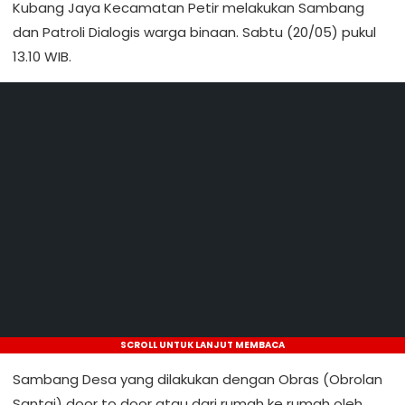
Kubang Jaya Kecamatan Petir melakukan Sambang
dan Patroli Dialogis warga binaan. Sabtu (20/05) pukul
13.10 WIB.
SCROLL UNTUK LANJUT MEMBACA
Sambang Desa yang dilakukan dengan Obras (Obrolan
Santai) door to door atau dari rumah ke rumah oleh