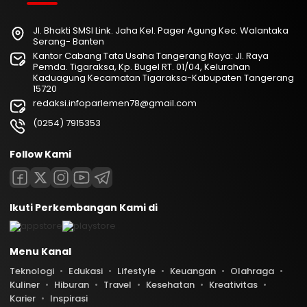
Jl. Bhakti SMSI Link. Jaha Kel. Pager Agung Kec. Walantaka
Serang- Banten
Kantor Cabang Tata Usaha Tangerang Raya: Jl. Raya
Pemda. Tigaraksa, Kp. Bugel RT. 01/04, Kelurahan
Kaduagung Kecamatan Tigaraksa-Kabupaten Tangerang
15720
redaksi.infoparlemen78@gmail.com
(0254) 7915353
Follow Kami
Ikuti Perkembangan Kami di
Menu Kanal
Teknologi
Edukasi
Lifestyle
Keuangan
Olahraga
Kuliner
Hiburan
Travel
Kesehatan
Kreativitas
Karier
Inspirasi