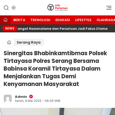
Lewati
ke
Suara Aspirasi Rakyat
Info Parlemen
konten
BERITA
TEKNOLOGI
EDUKASI
LIFESTYLE
OLAHRAG
NEWS
RI, Semangat Nasionalisme dan Persatuan Jadi Fokus Utama
Serang Raya
Sinergitas Bhabinkamtibmas Polsek
Tirtayasa Polres Serang Bersama
Babinsa Koramil Tirtayasa Dalam
Menjalankan Tugas Demi
Kenyamanan Masyarakat
Admin
Senin, 8 Mei 2023 - 06:09 WIB