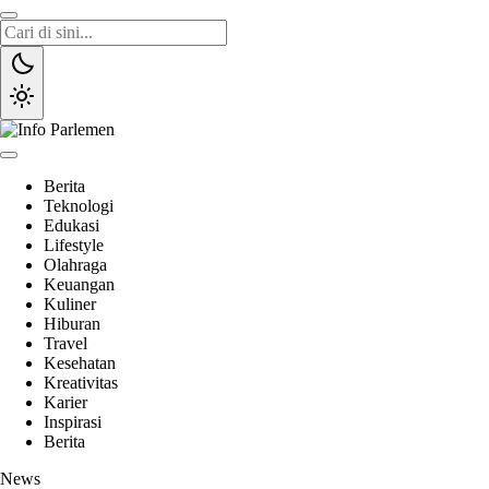
Lewati
ke
konten
Info Parlemen
Suara Aspirasi Rakyat
Berita
Teknologi
Edukasi
Lifestyle
Olahraga
Keuangan
Kuliner
Hiburan
Travel
Kesehatan
Kreativitas
Karier
Inspirasi
Berita
News