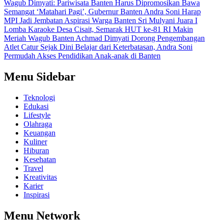
Wagub Dimyati: Pariwisata Banten Harus Dipromosikan
Bawa
Semangat ‘Matahari Pagi’, Gubernur Banten Andra Soni Harap
MPI Jadi Jembatan Aspirasi Warga Banten
Sri Mulyani Juara I
Lomba Karaoke Desa Cisait, Semarak HUT ke-81 RI Makin
Meriah
Wagub Banten Achmad Dimyati Dorong Pengembangan
Atlet Catur Sejak Dini
Belajar dari Keterbatasan, Andra Soni
Permudah Akses Pendidikan Anak-anak di Banten
Menu Sidebar
Teknologi
Edukasi
Lifestyle
Olahraga
Keuangan
Kuliner
Hiburan
Kesehatan
Travel
Kreativitas
Karier
Inspirasi
Menu Network