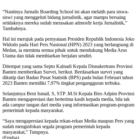
“Nantinya Jurnalis Boarding School ini akan melatih para siswa-
siswi yang menggeluti bidang jurnalistik, agar mampu bersaing
setidaknya mereka sudah merasakan admosfir kerja Jurnalistik,”
Tambahnya.
Hal ini merujuk pada pernyataan Presiden Republik Indonesia Joko
Widodo pada Hari Pers Nasional (HPN) 2023 yang berlangsung di
Medan, ia meminta semua pihak untuk mendukung Media Arus
Utama dan tidak membiarkan berjalan sendiri.
Ditempat yang sama Septo Kalnadi Kepala Disnakertrans Provinsi
Banten memberikan Survei, berikut. Berdasarkan survei yang
dikutip dari Badan Pusat Statistik (BPS) pada bulan Februari tahun
2023 Banten memiliki 7,97% tingkat pengangguran terbuka.
Selanjutnya Beni Ismail, S, STP .M.Si Kepala Biro Adpim Provinsi
Banten mengapresiasi dan berterima kasih kepada media, bila tak
ada campur tangan dari media yang informasikan program-program
pemerintah kepada masyarakat.
“Saya mengapresiasi kepada rekan-rekan Media maupun Pers yang
sudah menginfokan segala program pemerintah kepada
masyarakat,” Tutupnya.
(Frndsa)