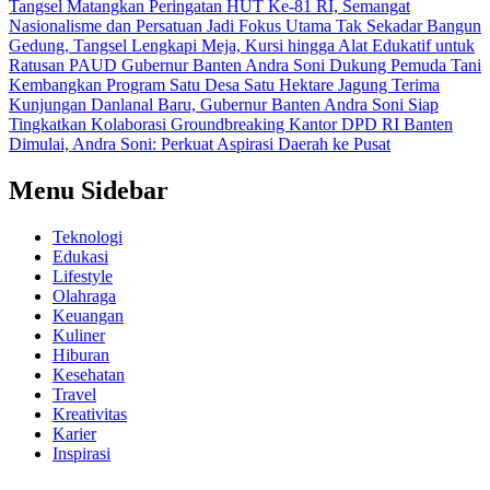
Tangsel Matangkan Peringatan HUT Ke-81 RI, Semangat
Nasionalisme dan Persatuan Jadi Fokus Utama
Tak Sekadar Bangun
Gedung, Tangsel Lengkapi Meja, Kursi hingga Alat Edukatif untuk
Ratusan PAUD
Gubernur Banten Andra Soni Dukung Pemuda Tani
Kembangkan Program Satu Desa Satu Hektare Jagung
Terima
Kunjungan Danlanal Baru, Gubernur Banten Andra Soni Siap
Tingkatkan Kolaborasi
Groundbreaking Kantor DPD RI Banten
Dimulai, Andra Soni: Perkuat Aspirasi Daerah ke Pusat
Menu Sidebar
Teknologi
Edukasi
Lifestyle
Olahraga
Keuangan
Kuliner
Hiburan
Kesehatan
Travel
Kreativitas
Karier
Inspirasi