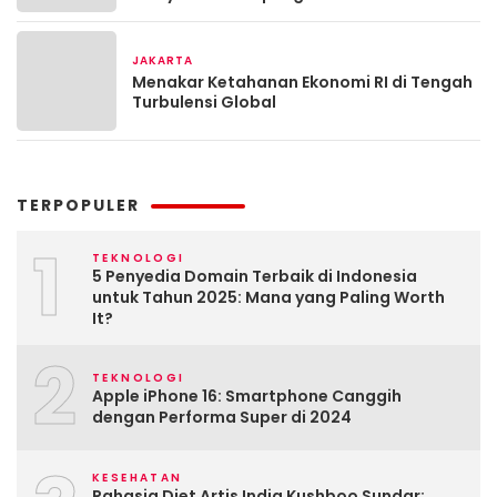
JAKARTA
3 minggu yang lalu
Menakar Ketahanan Ekonomi RI di Tengah
Turbulensi Global
TERPOPULER
1
TEKNOLOGI
5 Penyedia Domain Terbaik di Indonesia
untuk Tahun 2025: Mana yang Paling Worth
It?
2
TEKNOLOGI
Apple iPhone 16: Smartphone Canggih
dengan Performa Super di 2024
KESEHATAN
Rahasia Diet Artis India Kushboo Sundar: