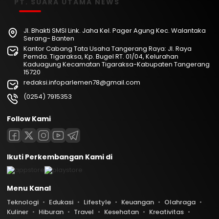
PT. SUARA UTAMA NEWS
Jl. Bhakti SMSI Link. Jaha Kel. Pager Agung Kec. Walantaka
Serang- Banten
Kantor Cabang Tata Usaha Tangerang Raya: Jl. Raya
Pemda. Tigaraksa, Kp. Bugel RT. 01/04, Kelurahan
Kaduagung Kecamatan Tigaraksa-Kabupaten Tangerang
15720
redaksi.infoparlemen78@gmail.com
(0254) 7915353
Follow Kami
Ikuti Perkembangan Kami di
Menu Kanal
Teknologi
Edukasi
Lifestyle
Keuangan
Olahraga
Kuliner
Hiburan
Travel
Kesehatan
Kreativitas