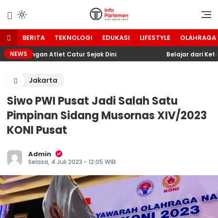
Lewati
ke
Suara Aspirasi Rakyat
Info Parlemen
konten
BERITA
TEKNOLOGI
EDUKASI
LIFESTYLE
OLAHRAGA
NEWS
mbangan Atlet Catur Sejak Dini
Belajar dari Keterb
Jakarta
Siwo PWI Pusat Jadi Salah Satu
Pimpinan Sidang Musornas XIV/2023
KONI Pusat
Admin
Selasa, 4 Juli 2023 - 12:05 WIB