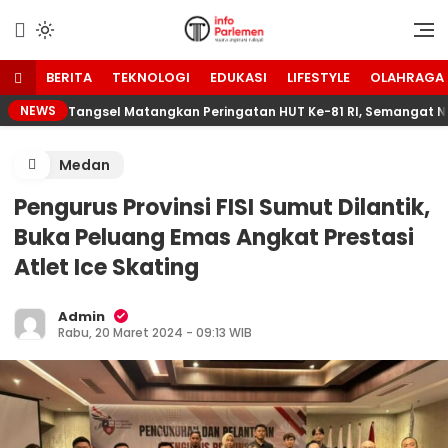
Lewati
ke
Suara Aspirasi Rakyat
Info Parlemen
konten
BERITA
TEKNOLOGI
EDUKASI
LIFESTYLE
OLAHRAGA
NEWS
Tangsel Matangkan Peringatan HUT Ke-81 RI, Semangat N
Medan
Pengurus Provinsi FISI Sumut Dilantik,
Buka Peluang Emas Angkat Prestasi
Atlet Ice Skating
Admin
Rabu, 20 Maret 2024 - 09:13 WIB