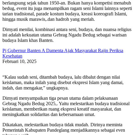
berlangsung sejak tahun 1950-an. Bukan hanya kompetisi menabuh
bedug, event itu juga menampilkan ragam seni Islami lainnya seperti
tarian tradisional, parade kostum budaya, kreasi koreografi Islami,
hingga musik marawis,.dan hadroh yang meriah.
Dimyati menilai, kombinasi antara seni, budaya, dan nuansa religius
ini adalah kekuatan utama Gebrag Ngadu Bedug sebagai warisan
budaya Islam khas Banten.
Pj Gubernur Banten A Damenta Ajak Masyarakat Rajin Periksa
Kesehatan
Februari 10, 2025
“Kalau sudah seni, ditambah budaya, lalu dibalut dengan nilai
keislaman, maka inilah yang disebut ekspresi Islam yang damai,
indah, dan mengakar,” ungkapnya.
Dimyati menyampaikan tiga pesan utama dalam pelaksanaan
Gebrag Ngadu Bedug 2025,. Yaitu melestarikan budaya tradisional
keislaman, memberikan ruang ekspresi kreatif masyarakat, dan
meningkatkan solidaritas dan kebersamaan umat.
Dikatakan, melestarikan budaya tidak mudah. Dirinya meminta
Pemerintah Kabupaten Pandeglang menjadikannya sebagai even