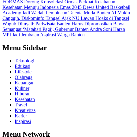
FORMAS Dorong Konsolidasi Ormas Perkuat Ketahanan
Kesehatan Menuju Indonesia Emas 2045
Dewa United Basketball
Academy Jadi Wadah Pembinaan Talenta Muda Banten
AI Makin
Canggih, Diskominfo Tangsel Ajak NU Lawan Hoaks di Tangsel
Wagub Dimyati: Pariwisata Banten Harus Dipromosikan
Bawa
Semangat ‘Matahari Pagi’, Gubernur Banten Andra Soni Harap
MPI Jadi Jembatan Aspirasi Warga Banten
Menu Sidebar
Teknologi
Edukasi
Lifestyle
Olahraga
Keuangan
Kuliner
Hiburan
Kesehatan
Travel
Kreativitas
Karier
Inspirasi
Menu Network