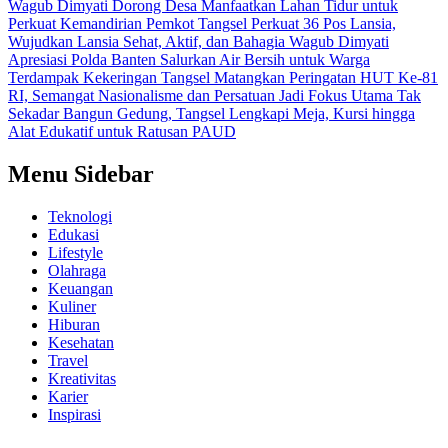
Wagub Dimyati Dorong Desa Manfaatkan Lahan Tidur untuk
Perkuat Kemandirian
Pemkot Tangsel Perkuat 36 Pos Lansia,
Wujudkan Lansia Sehat, Aktif, dan Bahagia
Wagub Dimyati
Apresiasi Polda Banten Salurkan Air Bersih untuk Warga
Terdampak Kekeringan
Tangsel Matangkan Peringatan HUT Ke-81
RI, Semangat Nasionalisme dan Persatuan Jadi Fokus Utama
Tak
Sekadar Bangun Gedung, Tangsel Lengkapi Meja, Kursi hingga
Alat Edukatif untuk Ratusan PAUD
Menu Sidebar
Teknologi
Edukasi
Lifestyle
Olahraga
Keuangan
Kuliner
Hiburan
Kesehatan
Travel
Kreativitas
Karier
Inspirasi