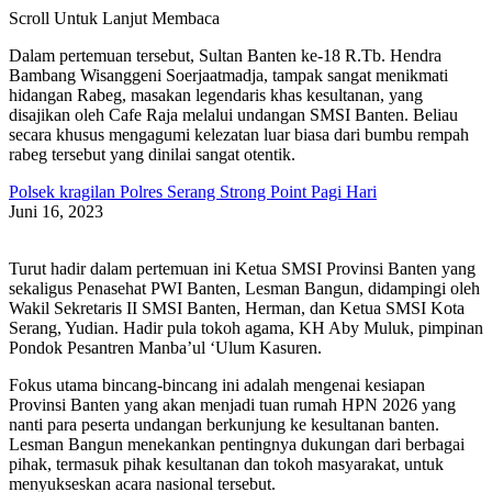
Scroll Untuk Lanjut Membaca
Dalam pertemuan tersebut, Sultan Banten ke-18 R.Tb. Hendra
Bambang Wisanggeni Soerjaatmadja, tampak sangat menikmati
hidangan Rabeg, masakan legendaris khas kesultanan, yang
disajikan oleh Cafe Raja melalui undangan SMSI Banten. Beliau
secara khusus mengagumi kelezatan luar biasa dari bumbu rempah
rabeg tersebut yang dinilai sangat otentik.
Polsek kragilan Polres Serang Strong Point Pagi Hari
Juni 16, 2023
Turut hadir dalam pertemuan ini Ketua SMSI Provinsi Banten yang
sekaligus Penasehat PWI Banten, Lesman Bangun, didampingi oleh
Wakil Sekretaris II SMSI Banten, Herman, dan Ketua SMSI Kota
Serang, Yudian. Hadir pula tokoh agama, KH Aby Muluk, pimpinan
Pondok Pesantren Manba’ul ‘Ulum Kasuren.
Fokus utama bincang-bincang ini adalah mengenai kesiapan
Provinsi Banten yang akan menjadi tuan rumah HPN 2026 yang
nanti para peserta undangan berkunjung ke kesultanan banten.
Lesman Bangun menekankan pentingnya dukungan dari berbagai
pihak, termasuk pihak kesultanan dan tokoh masyarakat, untuk
menyukseskan acara nasional tersebut.