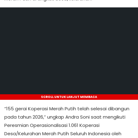
SCROLL UNTUK LANJUT MEMBACA
“155 gerai Koperasi Merah Putih telah selesai dibangun
pada tahun 2026,” ungkap Andra Soni saat mengikuti
Peresmian Operasionalisasi 1.061 Koperasi
Desa/Kelurahan Merah Putih Seluruh Indonesia oleh