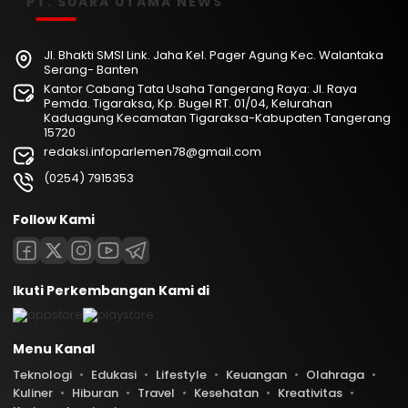
PT. SUARA UTAMA NEWS
Jl. Bhakti SMSI Link. Jaha Kel. Pager Agung Kec. Walantaka
Serang- Banten
Kantor Cabang Tata Usaha Tangerang Raya: Jl. Raya
Pemda. Tigaraksa, Kp. Bugel RT. 01/04, Kelurahan
Kaduagung Kecamatan Tigaraksa-Kabupaten Tangerang
15720
redaksi.infoparlemen78@gmail.com
(0254) 7915353
Follow Kami
Ikuti Perkembangan Kami di
Menu Kanal
Teknologi
Edukasi
Lifestyle
Keuangan
Olahraga
Kuliner
Hiburan
Travel
Kesehatan
Kreativitas