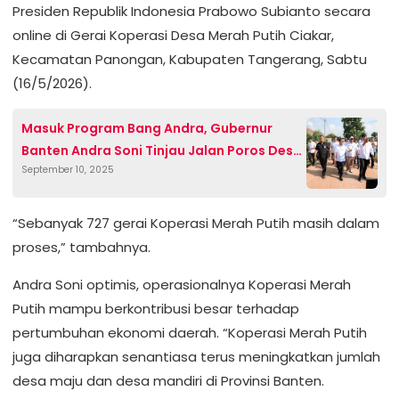
Presiden Republik Indonesia Prabowo Subianto secara
online di Gerai Koperasi Desa Merah Putih Ciakar,
Kecamatan Panongan, Kabupaten Tangerang, Sabtu
(16/5/2026).
Masuk Program Bang Andra, Gubernur
Banten Andra Soni Tinjau Jalan Poros Desa
September 10, 2025
Sindang Asih – Badak Anom Kabupaten
Tangerang
“Sebanyak 727 gerai Koperasi Merah Putih masih dalam
proses,” tambahnya.
Andra Soni optimis, operasionalnya Koperasi Merah
Putih mampu berkontribusi besar terhadap
pertumbuhan ekonomi daerah. “Koperasi Merah Putih
juga diharapkan senantiasa terus meningkatkan jumlah
desa maju dan desa mandiri di Provinsi Banten.