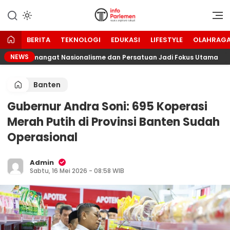
Lewati
ke
Suara Aspirasi Rakyat
Info Parlemen
konten
BERITA
TEKNOLOGI
EDUKASI
LIFESTYLE
OLAHRAG
NEWS
RI, Semangat Nasionalisme dan Persatuan Jadi Fokus Utama
Banten
Gubernur Andra Soni: 695 Koperasi
Merah Putih di Provinsi Banten Sudah
Operasional
Admin
Sabtu, 16 Mei 2026 - 08:58 WIB