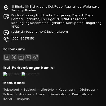
Jl. Bhakti SMSI Link. Jaha Kel. Pager Agung Kec. Walantaka
Serang- Banten
Kantor Cabang Tata Usaha Tangerang Raya: Jl. Raya
Pemda. Tigaraksa, Kp. Bugel RT. 01/04, Kelurahan
Kaduagung Kecamatan Tigaraksa-Kabupaten Tangerang
15720
redaksi.infoparlemen78@gmail.com
(0254) 7915353
Follow Kami
Ikuti Perkembangan Kami di
Menu Kanal
Teknologi
Edukasi
Lifestyle
Keuangan
Olahraga
Kuliner
Hiburan
Travel
Kesehatan
Kreativitas
Karier
Inspirasi