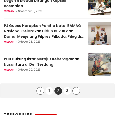
Negeri 8 Medan Ditangan Kepsek
Rosmaida
MEDAN
November 5, 2023
PJ Gubsu Harapkan Panitia Natal BAMAG
Nasional Gelorakan Hidup Rukun dan
Damai Menjelang Pilpres,Pilkada, Pileg di
Sumut
MEDAN
Oktober 25, 2023
PUB Dukung Ikrar Merajut Keberagaman
Nusantara di Deli Serdang
MEDAN
Oktober 20, 2023
1
2
3
TERPOPULER