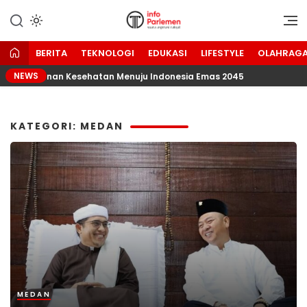
Lewati
ke
Suara Aspirasi Rakyat
Info Parlemen
konten
BERITA
TEKNOLOGI
EDUKASI
LIFESTYLE
OLAHRAG
NEWS
Ketahanan Kesehatan Menuju Indonesia Emas 2045
De
KATEGORI: MEDAN
MEDAN