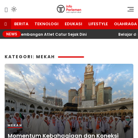
Lewati
ke
Suara Aspirasi Rakyat
Info Parlemen
konten
BERITA
TEKNOLOGI
EDUKASI
LIFESTYLE
OLAHRAGA
NEWS
 Pengembangan Atlet Catur Sejak Dini
Belajar dari
KATEGORI: MEKAH
MEKAH
Momentum Kebahagiaan dan Koneksi