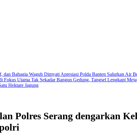
if, dan Bahagia
Wagub Dimyati Apresiasi Polda Banten Salurkan Air 
adi Fokus Utama
Tak Sekadar Bangun Gedung, Tangsel Lengkapi Meja,
atu Hektare Jagung
lan Polres Serang dengarkan K
polri