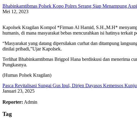
Bhabinkamtibmas Polsek Kopo Polres Serang Siap Menampung Aspir
Mei 12, 2023
Kapolsek Kragilan Kompol *Firman Al Hamid, S.H.,M.H* menyampaik
humanis, di mana masyarakat bebas mencurahkan isi hatinya terkait 
“Masyarakat yang datang dipersilakan curhat dan ditampung langsun
dinilai pribadi,”Ujar Kapolsek.
Terlihat Bhabinkamtibmas Brigpol Hana berdiskusi dan menerima curh
Pungkasnya.
(Humas Polsek Kragilan)
Pasca Revitalisasi Sungai Gus Ipul, Dirjen Dayasos Kemensos Kunju
Januari 23, 2025
Reporter:
Admin
Tag