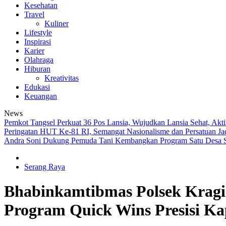
Kesehatan
Travel
Kuliner
Lifestyle
Inspirasi
Karier
Olahraga
Hiburan
Kreativitas
Edukasi
Keuangan
News
Pemkot Tangsel Perkuat 36 Pos Lansia, Wujudkan Lansia Sehat, Akt
Peringatan HUT Ke-81 RI, Semangat Nasionalisme dan Persatuan J
Andra Soni Dukung Pemuda Tani Kembangkan Program Satu Desa S
Serang Raya
Bhabinkamtibmas Polsek Kragi
Program Quick Wins Presisi Ka