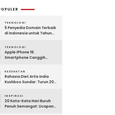
POPULER
TEKNOLOGI
5 Penyedia Domain Terbaik
di Indonesia untuk Tahun
2025: Mana yang Paling
2
Worth It?
TEKNOLOGI
Apple iPhone 16:
Smartphone Canggih
dengan Performa Super di
3
2024
KESEHATAN
Rahasia Diet Artis India
Kushboo Sundar: Turun 20
Kg dan Tampil Awet Muda di
4
Usia 50-an
INSPIRASI
20 Kata-Kata Hari Buruh
Penuh Semangat: Ucapan
Bijak untuk Menghargai