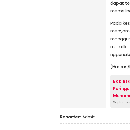
dapat te
memelih
Pada kes
menyamp
menggun
memiliki 
nggunak
(Humas/
Babinsa
Peringa
Muhamm
September
Reporter:
Admin