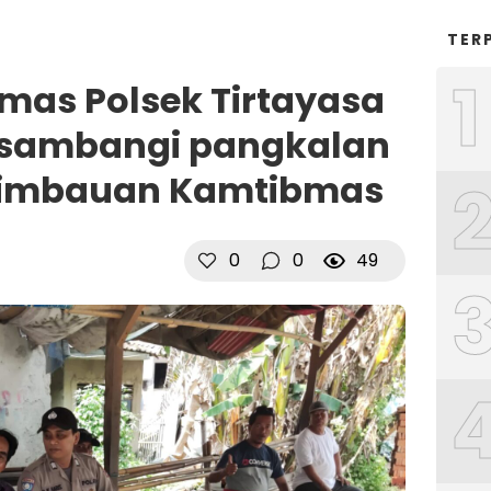
TER
1
as Polsek Tirtayasa
g sambangi pangkalan
 Himbauan Kamtibmas
0
0
49