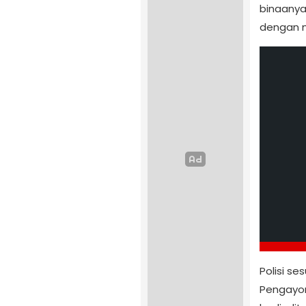
binaanya
dengan 
Polisi s
Pengayom