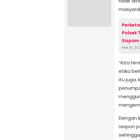
hadir di
masyarak
Perketa
Polsek 
Sispam
Mei 13, 20
“Kita hi
etika ber
itu juga
penumpan
menggun
mengemud
Dengan k
respon p
sehingga