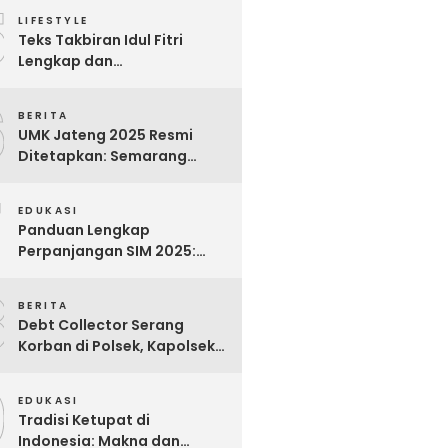
5
Para Pekerja
LIFESTYLE
Teks Takbiran Idul Fitri
Lengkap dan
Terjemahannya
6
BERITA
UMK Jateng 2025 Resmi
Ditetapkan: Semarang
Tertinggi, Banjarnegara
7
Terendah
EDUKASI
Panduan Lengkap
Perpanjangan SIM 2025:
Syarat, Biaya, dan Cara
8
Praktis
BERITA
Debt Collector Serang
Korban di Polsek, Kapolsek
Bukit Raya Diberhentikan
9
EDUKASI
Tradisi Ketupat di
Indonesia: Makna dan