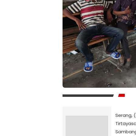
Serang, 
Tirtayas
Sambang 