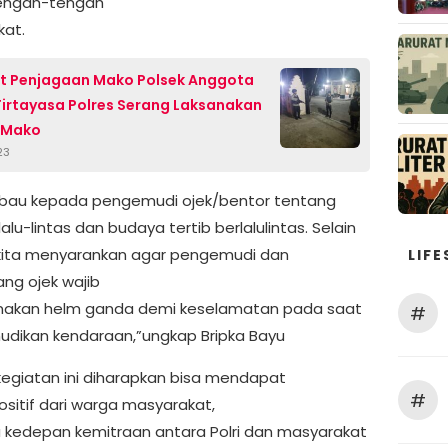
tengah-tengah
at.
t Penjagaan Mako Polsek Anggota
Tirtayasa Polres Serang Laksanakan
 Mako
23
mbau kepada pengemudi ojek/bentor tentang
lalu-lintas dan budaya tertib berlalulintas. Selain
, kita menyarankan agar pengemudi dan
LIFE
g ojek wajib
akan helm ganda demi keselamatan pada saat
#
ikan kendaraan,”ungkap Bripka Bayu
egiatan ini diharapkan bisa mendapat
#
ositif dari warga masyarakat,
 kedepan kemitraan antara Polri dan masyarakat