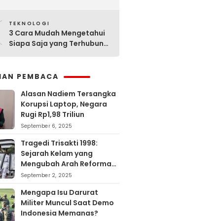
Sejarahnya
0
TEKNOLOGI
3 Cara Mudah Mengetahui
Siapa Saja yang Terhubung
ke Jaringan WiFi Anda
IHAN PEMBACA
Alasan Nadiem Tersangka
Korupsi Laptop, Negara
Rugi Rp1,98 Triliun
September 6, 2025
Tragedi Trisakti 1998:
Sejarah Kelam yang
Mengubah Arah Reformasi
Indonesia
September 2, 2025
Mengapa Isu Darurat
Militer Muncul Saat Demo
Indonesia Memanas?