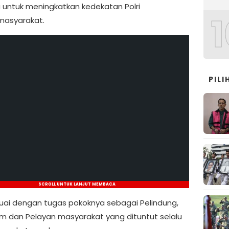
 untuk meningkatkan kedekatan Polri
1
masyarakat.
PIL
SCROLL UNTUK LANJUT MEMBACA
esuai dengan tugas pokoknya sebagai Pelindung,
 dan Pelayan masyarakat yang dituntut selalu