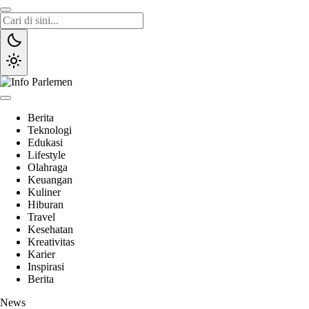
Lewati
ke
konten
Info Parlemen
Suara Aspirasi Rakyat
Berita
Teknologi
Edukasi
Lifestyle
Olahraga
Keuangan
Kuliner
Hiburan
Travel
Kesehatan
Kreativitas
Karier
Inspirasi
Berita
News